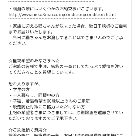
・譲渡の際にはいくつかのお約束事がございます。
http://www.neko3mai.com/condition/condition.html
・家族に迎える猫ちゃんが決まった場合、後日里親様のご自宅
までお届けいたします。
当日に猫ちゃんをお渡しすることはできませんのでご了承
ください。
☆里親希望のみなさまへ☆
ご家族の皆様で生涯、家族の一員としてたっぷり愛情を注い
でくださることを希望しています。
恐れ入りますが、
・学生の方
・一人暮らし、同棲中の方
・子猫、若猫希望の60歳以上のみのご家庭
・脱走防止対策にご協力いただけない方
上記の希望者さまにつきましては、原則譲渡を遠慮させてい
ただいておりますのでご了承下さい。
☆ご負担頂く費用☆
譲渡の際に、医療費の一部、お届け時の交通費を里親様にご