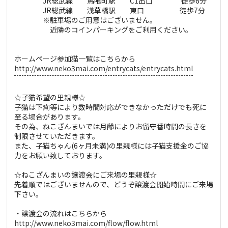
JR総武線 馬喰町駅 C1出口 徒歩6分
JR総武線 浅草橋駅 東口 徒歩7分
※駐車場のご用意はございません。
近隣のコインパーキングをご利用ください。
ホームページ参加猫一覧はこちらから
http://www.neko3mai.com/entrycats/entrycats.html
☆子猫希望の里親様☆
子猫は下痢等により数時間対応ができなかっただけでも死に
至る場合があります。
その為、ねこざんまいでは月齢によりお留守番時間の長さを
制限させていただきます。
また、子猫ちゃん(6ヶ月未満)の里親様には子猫支援金のご協
力をお願い致しております。
☆ねこざんまいの譲渡会にご来場の里親様☆
先着順ではございませんので、どうぞ譲渡会開始時間にご来場
下さい。
・譲渡会の流れはこちらから
http://www.neko3mai.com/flow/flow.html