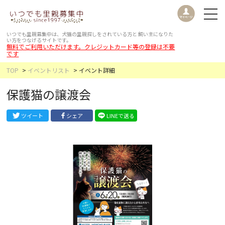
いつでも里親募集中は、犬猫の里親探しをされている方と
飼い主になりた
い方をつなげるサイトです。
無料でご利用いただけます。クレジットカード等の登録は不要
です
TOP
イベントリスト
イベント詳細
保護猫の譲渡会
ツイート
シェア
LINEで送る