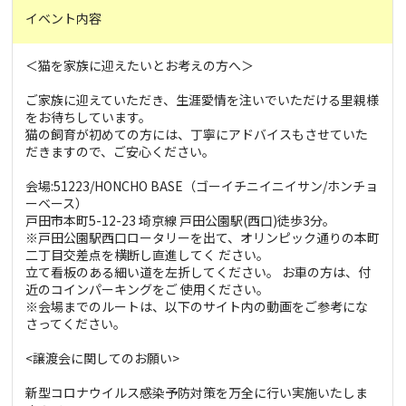
イベント内容
＜猫を家族に迎えたいとお考えの方へ＞
ご家族に迎えていただき、生涯愛情を注いでいただける里親様
をお待ちしています。
猫の飼育が初めての方には、丁寧にアドバイスもさせていた
だきますので、ご安心ください。
会場:51223/HONCHO BASE（ゴーイチニイニイサン/ホンチョ
ーベース）
戸田市本町5-12-23 埼京線 戸田公園駅(西口)徒歩3分。
※戸田公園駅西口ロータリーを出て、オリンピック通りの本町
二丁目交差点を横断し直進してく ださい。
立て看板のある細い道を左折してください。 お車の方は、付
近のコインパーキングをご 使用ください。
※会場までのルートは、以下のサイト内の動画をご参考にな
さってください。
<譲渡会に関してのお願い>
新型コロナウイルス感染予防対策を万全に行い実施いたしま