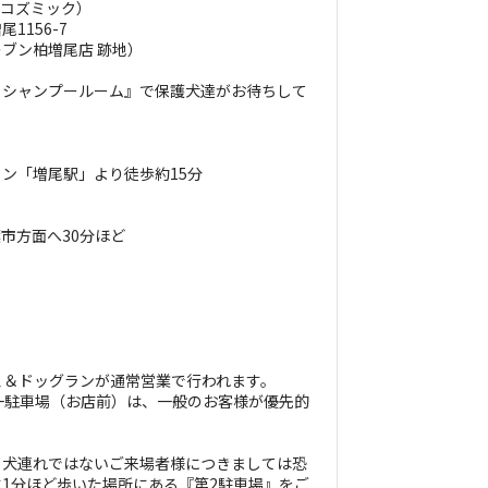
インコズミック）
156-7
柏増尾店 跡地）
フシャンプールーム』で保護犬達がお待ちして
ン「増尾駅」より徒歩約15分
葉市方面へ30分ほど
ェ＆ドッグランが通常営業で行われます。
一駐車場（お店前）は、一般のお客様が優先的
、犬連れではないご来場者様につきましては恐
1分ほど歩いた場所にある『第2駐車場』をご