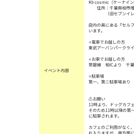
K9 cosmic（ケーナ
住所：千葉県柏市増尾1
（旧セブンイレブン
店内の奥にある『セル
います。
⭐️電車でお越しの方
東武アーバンパークライ
⭐️お車でお越しの方
常磐線 柏ICより 千
イベント内容
⭐️駐車場
第一、第ニ駐車場あり
⚠️お願い
11時より、ドッグカフ
そのため11時以降の第
に駐車されます。
カフェのご利用がなく
れ入りますが、南方面に