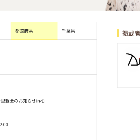
都道府県
千葉県
掲載
チ里親会のお知らせin柏
:00