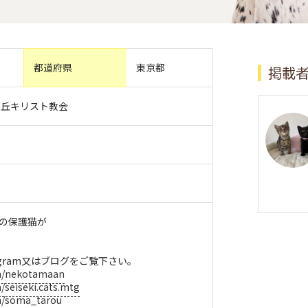
都道府県
東京都
掲載
桜ヶ丘キリスト教会
での保護猫が
agram又はブログをご覧下さい。
om/nekotamaan
/seiseki.cats.mtg
m/soma_tarou