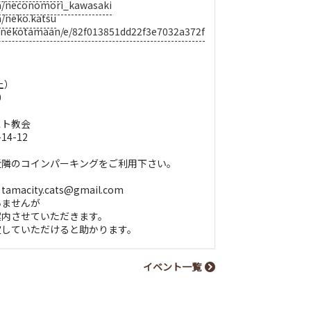
om/neconomori_kawasaki
m/neko.katsu
jp/nekotamaan/e/82f013851dd22f3e7032a372f
土）
0
ト教会
-12
）
隣のコインパーキングをご利用下さい。
city.cats@gmail.com
ませんが
内させていただきます。
していただけると助かります。
イベント一覧