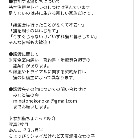
●参加する猫たちについて
基本治療やトイレのしつけは済んでいます
足りないのは共に生きる新しい家族だけです
「譲渡会は行ったことがなくて不安…」
「猫を飼うのははじめて」
「今すぐじゃないけどいずれ猫と暮らしたい」
そんな皆様も大歓迎！
●譲渡に関して
※完全室内飼い・誓約書・治療費負担等の
諸条件があります。
※譲渡やトライアルに関する契約条件は
猫の保護主によって異なります。
●譲渡会その他についての問い合わせは
みなと猫の会
minatonekonokai@gmail.com
までお願いします。
♪参加猫ちょこっと紹介
写真2枚目
あんこ ♀ 3ヵ月半
ちょっぴりシャイだけれど天真爛漫な女の子