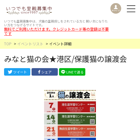
いつでも里親募集中は、犬猫の里親探しをされている方と
飼い主になりた
い方をつなげるサイトです。
無料でご利用いただけます。クレジットカード等の登録は不要
です
TOP
イベントリスト
イベント詳細
みなと猫の会★港区/保護猫の譲渡会
ツイート
シェア
LINEで送る