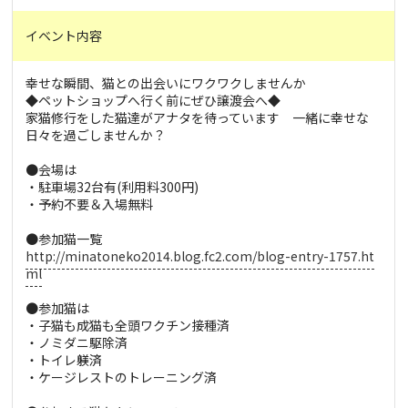
イベント内容
幸せな瞬間、猫との出会いにワクワクしませんか
◆ペットショップへ行く前にぜひ譲渡会へ◆
家猫修行をした猫達がアナタを待っています 一緒に幸せな
日々を過ごしませんか？
●会場は
・駐車場32台有(利用料300円)
・予約不要＆入場無料
●参加猫一覧
http://minatoneko2014.blog.fc2.com/blog-entry-1757.ht
ml
●参加猫は
・子猫も成猫も全頭ワクチン接種済
・ノミダニ駆除済
・トイレ躾済
・ケージレストのトレーニング済