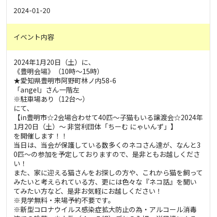
2024-01-20
イベント内容
2024年1月20日（土）に、
《豊明会場》（10時～15時）
★愛知県豊明市阿野町林ノ内58-6
「angel」さん一階左
※駐車場あり（12台～）
にて、
【in豊明市☆2会場合わせて40匹～子猫もいる譲渡会☆2024年
1月20日（土）～ 非営利団体「ちーむ にゃいんず」】
を開催します！！
当日は、当会が保護している数多くのネコさん達が、なんと3
0匹～の参加を予定しておりますので、是非ともお越しくださ
い！
また、家に迎える猫さんをお探しの方や、これから猫を飼って
みたいと考えられている方、更には色々な『ネコ話』を聞い
てみたい方など、是非お気軽にお越しください！
※見学無料・来場予約不要です。
※新型コロナウイルス感染症拡大防止の為・アルコール消毒