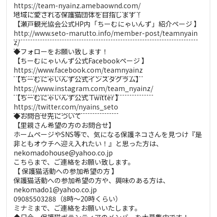
https://team-nyainz.amebaownd.com/
地域に愛される保護猫団体を目指します！
【瀬戸観光協会公式HP内「ちーむにゃいんず」紹介ページ 】
http://www.seto-marutto.info/member-post/teamnyain
z/
◆フォローをお願い致します！
【ちーむにゃいんず公式Facebookページ 】
https://www.facebook.com/teamnyainz
【ちーむにゃいんず公式インスタグラム】
https://www.instagram.com/team_nyainz/
【ちーむにゃいんず公式 Twitter 】
https://twitter.com/nyains_seto
◆お問合せ先について
【里親さん希望の方のお問合せ】
ホームページやSNS等で、気になる保護ネコさんを見つけ『是
非ともオウチへ迎え入れたい！』と思った方は、
nekomadohouse@yahoo.co.jp
こちらまで、ご連絡をお願い致します。
【 保護猫活動への参加希望の方 】
保護猫活動への参加希望の方や、興味のある方は、
nekomado1@yahoo.co.jp
09085503288（8時～20時くらい）
ミナミまで、ご連絡をお願いいたします。
◆只今、保護猫ボランティアのメンバーを大募集中です！