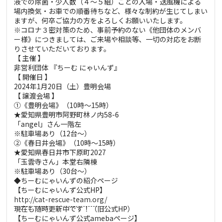
液での除菌・少人数（４～５組）ごとの入場・送風機による
場内換気・お車での順番待ちなど、様々な制約が生じてしまい
ますが、何卒ご協力の方をよろしくお願いいたします。
※コロナ３密対策のため、事前予約のない《他団体のメンバ
ー様》につきましては、ご来場や相談等、一切の対応をお断
りさせていただいております。
【 主催 】
非営利団体 『ちーむ にゃいんず』
【 開催日 】
2024年1月20日（土）豊明会場
【 譲渡会場 】
①《豊明会場》（10時～15時）
★愛知県豊明市阿野町林ノ内58-6
「angel」さん一階左
※駐車場あり（12台～）
②《春日井会場》（10時～15時）
★愛知県春日井市下原町2027
「玉雲寺さん」本堂右隣棟
※駐車場あり（30台～）
◆ちーむにゃいんずの紹介ページ
【ちーむにゃいんず公式HP】
http://cat-rescue-team.org/
現在も随時更新中です！（旧公式HP）
【ちーむにゃいんず公式amebaページ】