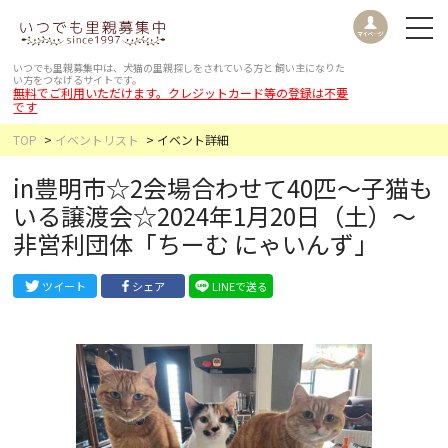
いつでも里親募集中は、犬猫の里親探しをされている方と
飼い主になりた
い方をつなげるサイトです。
無料でご利用いただけます。クレジットカード等の登録は不要
です
TOP
イベントリスト
イベント詳細
in豊明市☆2会場合わせて40匹～子猫も
いる譲渡会☆2024年1月20日（土）～
非営利団体「ちーむ にゃいんず」
ツイート
シェア
LINEで送る