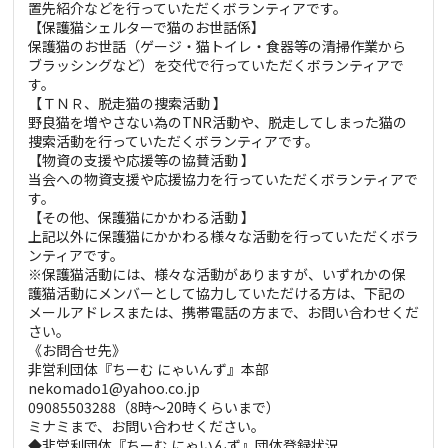
置先紹介などを行っていただくボランティアです。
【保護猫シェルターで猫のお世話係】
保護猫のお世話（ゲージ・猫トイレ・食器等の清掃作業から
ブラッシングなど）を交代で行っていただくボランティアで
す。
【ＴＮＲ、脱走猫の捜索活動 】
野良猫を増やさない為のTNR活動や、脱走してしまった猫の
捜索活動を行っていただくボランティアです。
【物資の支援や応援等の協賛活動 】
当会への物資支援や応援協力を行っていただくボランティアで
す。
【その他、保護猫にかかわる活動 】
上記以外に保護猫にかかわる様々な活動を行っていただくボラ
ンティアです。
※保護猫活動には、様々な活動がありますが、いずれかの保
護猫活動にメンバーとして協力していただける方は、下記の
メールアドレスまたは、携帯電話の方まで、お問い合わせくだ
さい。
《お問合せ先》
非営利団体『ちーむ にゃいんず』本部
nekomado1@yahoo.co.jp
09085503288（8時～20時くらいまで）
ミナミまで、お問い合わせください。
◆非営利団体『ちーむ にゃいんず』団体登録状況