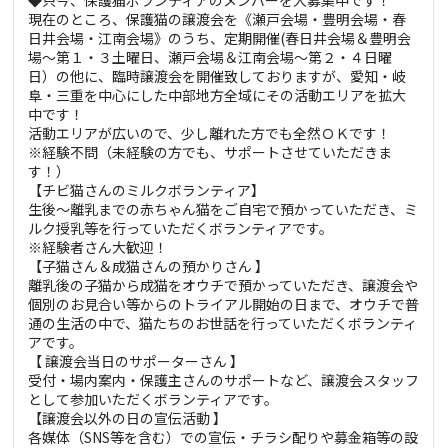
現在のところ、保護猫の譲渡会を《瀬戸会場・豊明会場・春
日井会場・江南会場》のうち、定期開催(春日井会場＆豊明会
場～第１・３土曜日、瀬戸会場＆江南会場～第２・４日曜
日）の他に、臨時譲渡会を開催致しておりますが、愛知・岐
阜・三重を中心にした中部地方全域にその活動エリアを拡大
中です！
活動エリアが広いので、少し離れた方でも全然ＯＫです！
※経験不問（未経験の方でも、サポートさせていただきま
す！）
【チビ猫さんのミルクボランティア】
生後～離乳までの赤ちゃん猫をご自宅で預かっていただき、ミ
ルク授乳等を行っていただくボランティアです。
※経験者さん大歓迎！
【子猫さん＆成猫さんの預かりさん 】
離乳後の子猫から成猫をオウチで預かっていただき、譲渡会や
個別のお見合い等からのトライアル開始の日まで、オウチで普
通の生活の中で、猫たちのお世話を行っていただくボランティ
アです。
【 譲渡会当日のサポーターさん 】
受付・場内案内・保護主さんのサポートなど、譲渡会スタッフ
として参加いただくボランティアです。
【譲渡会以外の日の宣伝活動 】
各媒体（SNS等を含む）での宣伝・チラシ配りや募金箱等の設