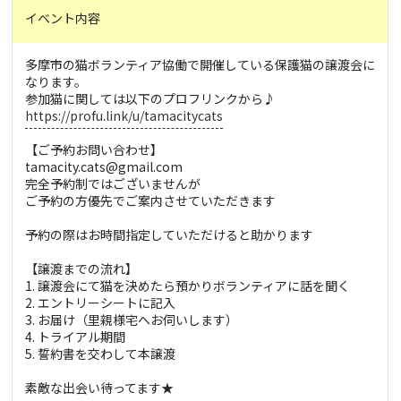
イベント内容
多摩市の猫ボランティア協働で開催している保護猫の譲渡会に
なります。
参加猫に関しては以下のプロフリンクから♪
https://profu.link/u/tamacitycats
【ご予約お問い合わせ】
tamacity.cats@gmail.com
完全予約制ではございませんが
ご予約の方優先でご案内させていただきます
予約の際はお時間指定していただけると助かります
【譲渡までの流れ】
1. 譲渡会にて猫を決めたら預かりボランティアに話を聞く
2. エントリーシートに記入
3. お届け（里親様宅へお伺いします）
4. トライアル期間
5. 誓約書を交わして本譲渡
素敵な出会い待ってます★