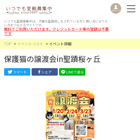
いつでも里親募集中は、犬猫の里親探しをされている方と
飼い主になりた
い方をつなげるサイトです。
無料でご利用いただけます。クレジットカード等の登録は不要
です
TOP
イベントリスト
イベント詳細
保護猫の譲渡会in聖蹟桜ヶ丘
ツイート
シェア
LINEで送る