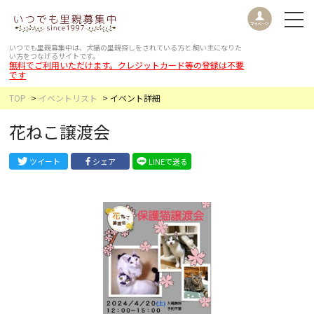
いつでも里親募集中は、犬猫の里親探しをされている方と
飼い主になりた
い方をつなげるサイトです。
無料でご利用いただけます。クレジットカード等の登録は不要
です
TOP
イベントリスト
イベント詳細
花ねこ譲渡会
ツイート
シェア
LINEで送る