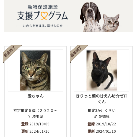
愛ちゃん
きりっと顔の甘えん坊☆ゼロ
くん
推定推定６歳（２０２０…
推定3か月くらい
♀ 埼玉県
♂ 愛知県
登録
2019/10/09
登録
2019/10/22
更新
2024/01/10
更新
2024/01/10