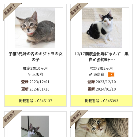
済
未
不明
子猫3兄妹の内のキジトラの女
12/17譲渡会出場にゃんず 黒
の子
白♂@約6ヶ…
推定2歳10ヶ月
推定3歳2ヶ月
♀ 大阪府
♂ 東京都
登録
2023/12/01
登録
2023/12/10
更新
2024/01/10
更新
2024/01/10
掲載番号：C345137
掲載番号：C345393