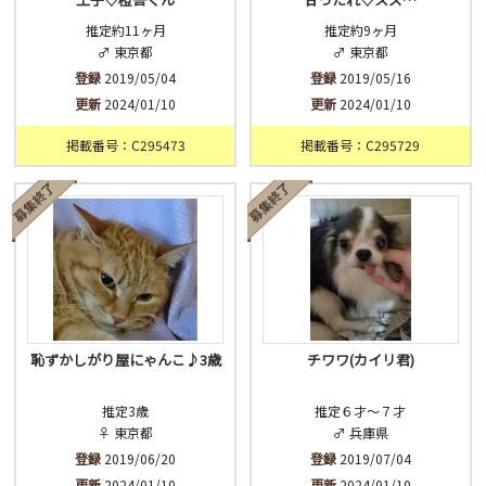
推定約11ヶ月
推定約9ヶ月
♂ 東京都
♂ 東京都
登録
2019/05/04
登録
2019/05/16
更新
2024/01/10
更新
2024/01/10
掲載番号：C295473
掲載番号：C295729
恥ずかしがり屋にゃんこ♪3歳
チワワ(カイリ君)
推定3歳
推定６才～７才
♀ 東京都
♂ 兵庫県
登録
2019/06/20
登録
2019/07/04
更新
2024/01/10
更新
2024/01/10