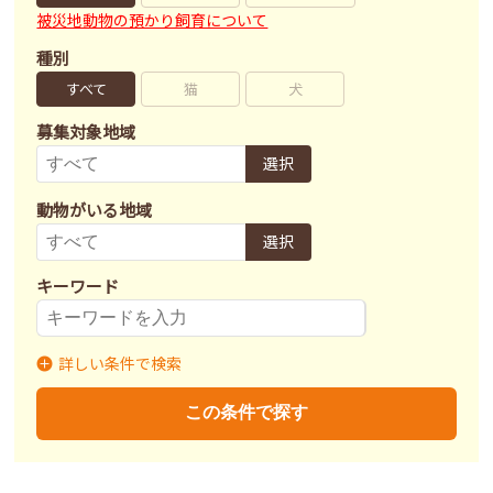
被災地動物の預かり飼育について
種別
すべて
猫
犬
募集対象地域
選択
動物がいる地域
選択
キーワード
詳しい条件で検索
募集状況
里親募集
募集終了
里親決定
この条件で探す
不妊去勢手術
済
未
不明
ワクチン