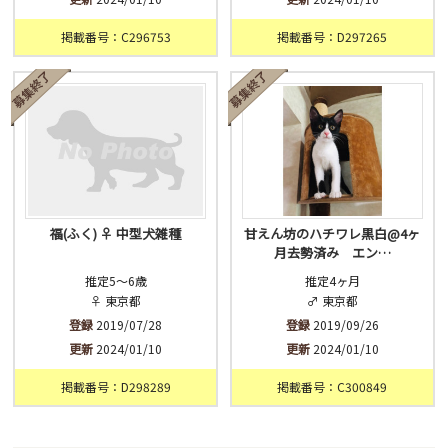
掲載番号：C296753
掲載番号：D297265
福(ふく) ♀ 中型犬雑種
甘えん坊のハチワレ黒白@4ヶ
月去勢済み エン…
推定5〜6歳
推定4ヶ月
♀ 東京都
♂ 東京都
登録
2019/07/28
登録
2019/09/26
更新
2024/01/10
更新
2024/01/10
掲載番号：D298289
掲載番号：C300849