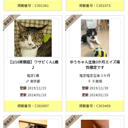
掲載番号：C301361
掲載番号：C301873
【2/16東銀座】ワサビくん1歳
ゆうちゃん生後3か月エイズ陽
♪
性確定です
推定1歳
推定推定生後３か月
♂ 東京都
♀ 千葉県
登録
2019/11/15
登録
2019/11/30
更新
2024/01/10
更新
2024/01/10
掲載番号：C302897
掲載番号：C303409