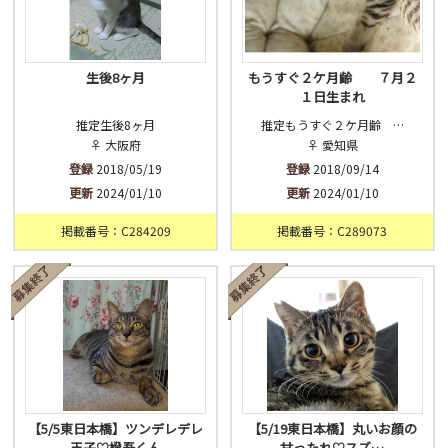
生後8ヶ月
もうすぐ２ケ月齢 ７月２
１日生まれ
推定生後8ヶ月
推定もうすぐ２ケ月齢 …
♀ 大阪府
♀ 愛知県
登録
2018/05/19
登録
2018/09/14
更新
2024/01/10
更新
2024/01/10
掲載番号：C284209
掲載番号：C289073
【5/5東日本橋】ツンデレデレ
【5/19東日本橋】丸いお顔の
王子♡橙吾くん
甘ったれ♡スズ…