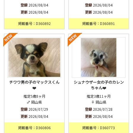
登録
2026/08/04
登録
2026/08/04
更新
2026/08/04
更新
2026/08/04
掲載番号：D360892
掲載番号：D360891
チワワ男の子のマックスくん
シュナウザー女の子のカレン
❤️
ちゃん❤️
推定5歳8ヶ月
推定3歳11ヶ月
♂ 岡山県
♀ 岡山県
登録
2026/07/29
登録
2026/07/28
更新
2026/08/04
更新
2026/08/04
掲載番号：D360806
掲載番号：D360773