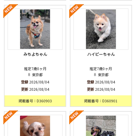
みちよちゃん
ハイビーちゃん
推定7歳0ヶ月
推定7歳0ヶ月
♀ 東京都
♀ 東京都
登録
2026/08/04
登録
2026/08/04
更新
2026/08/04
更新
2026/08/04
掲載番号：D360903
掲載番号：D360901