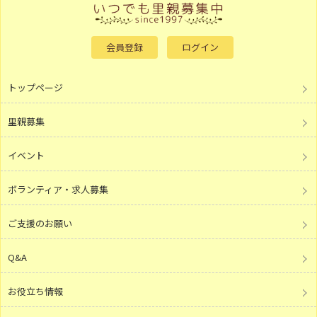
会員登録
ログイン
トップページ
里親募集
イベント
ボランティア・求人募集
ご支援のお願い
Q&A
お役立ち情報