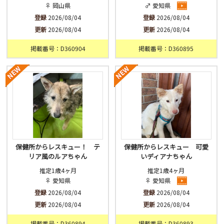
♀ 岡山県
♂ 愛知県
登録
2026/08/04
登録
2026/08/04
更新
2026/08/04
更新
2026/08/04
掲載番号：D360904
掲載番号：D360895
保健所からレスキュー！ テ
保健所からレスキュー 可愛
リア風のルアちゃん
いディアナちゃん
推定1歳4ヶ月
推定1歳4ヶ月
♀ 愛知県
♀ 愛知県
登録
2026/08/04
登録
2026/08/04
更新
2026/08/04
更新
2026/08/04
掲載番号：D360894
掲載番号：D360893