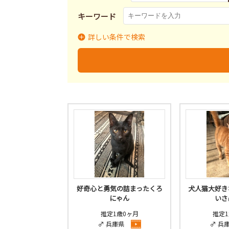
キーワード
詳しい条件で検索
里親募集
募集終了
里
募集状況
好奇心と勇気の詰まったくろ
犬人猫大好き
にゃん
いさ
推定1歳0ヶ月
推定1
♂ 兵庫県
♂ 兵