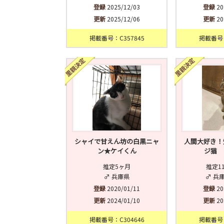
登録
2025/12/03
登録
20
更新
2025/12/06
更新
20
掲載番号：C357845
掲載番号：
シャイで甘えん坊の白黒ニャ
人間大好き！
ン★ケイくん
ジ猫 
推定5ヶ月
推定1
♂ 兵庫県
♂ 兵
登録
2020/01/11
登録
20
更新
2024/01/10
更新
20
掲載番号：C304646
掲載番号：