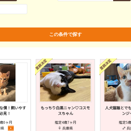
親決定
済
未
不明
済
不妊去勢手術
ワクチン
この条件で探す
な僕！飼いやす
もっちり白黒ニャン♡コスモ
人犬猫誰とで
必見！
スちゃん
ンジ
歳0ヶ月
推定4歳7ヶ月
推定5
庫県
♀ 兵庫県
♂ 