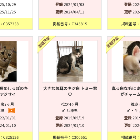
25/10/29
登録
2024/01/03
登録
202
25/11/25
更新
2024/04/11
更新
202
C357238
掲載番号：C345815
掲載番号：C
短めしっぽのキ
大きなお耳のキジ白 トミー君
真っ白な毛に 
アジサイ
♡
がチャー
1歳7ヶ月
推定4ヶ月
推定
庫県
♂ 兵庫県
♂・♀
22/01/01
登録
2019/09/19
登録
201
24/01/10
更新
2024/01/10
更新
202
C325126
掲載番号：C300551
掲載番号：C