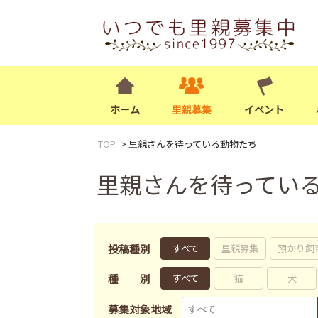
ホーム
里親募集
イベント
TOP
里親さんを待っている動物たち
里親さんを待ってい
投稿種別
すべて
里親募集
預かり飼
種別
すべて
猫
犬
募集対象地域