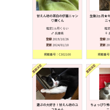
甘えん坊の茶白の仔猫ニャン
生後2ヵ月★
♡栗くん
ニ
推定1ヵ月くらい
推定
♂ 兵庫県
♀ 
登録
2019/10/26
登録
20
更新
2024/01/10
更新
20
掲載番号：C302100
掲載番号：
遊ぶの大好き！甘えん坊のユ
ちょっぴり怖
ユちゃん
ニ