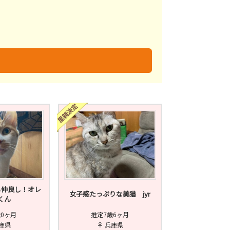
未
不明
も仲良し！オレ
女子感たっぷりな美猫 jyr
くん
歳0ヶ月
推定7歳6ヶ月
兵庫県
♀ 兵庫県