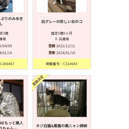
っぷりのみゆき
白グレーの珍しい女のコ
ん
定3歳
推定5歳0ヶ月
兵庫県
♀ 兵庫県
0/04/05
登録
2021/12/11
4/01/10
更新
2024/01/10
306467
掲載番号：C324643
物はもっと美人
キジ白猫&黒猫の美ニャン姉妹
ラちゃん…