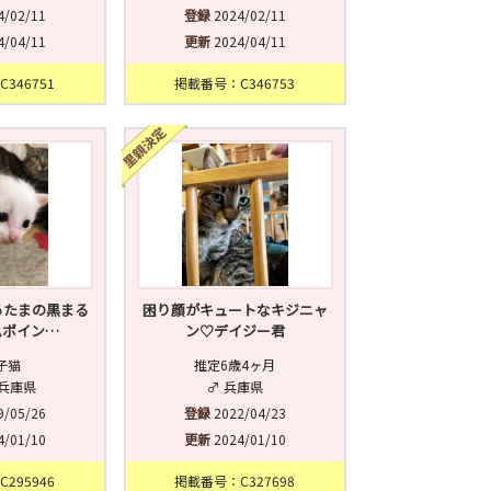
4/02/11
登録
2024/02/11
4/04/11
更新
2024/04/11
346751
掲載番号：C346753
あたまの黒まる
困り顔がキュートなキジニャ
ムポイン…
ン♡デイジー君
子猫
推定6歳4ヶ月
 兵庫県
♂ 兵庫県
9/05/26
登録
2022/04/23
4/01/10
更新
2024/01/10
295946
掲載番号：C327698