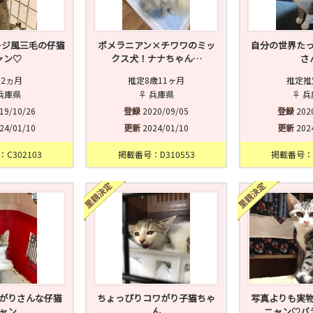
キジ風三毛の仔猫
ポメラニアン×チワワのミッ
自分の世界た
ャン♡
クス犬！ナナちゃん…
さ
2ヵ月
推定8歳11ヶ月
推定推
兵庫県
♀ 兵庫県
♀ 
19/10/26
登録
2020/09/05
登録
202
24/01/10
更新
2024/01/10
更新
202
C302103
掲載番号：D310553
掲載番号：C
がりさんな仔猫
ちょっぴりコワがり子猫ちゃ
写真よりも実
ャン
ん
ニャン♡バ