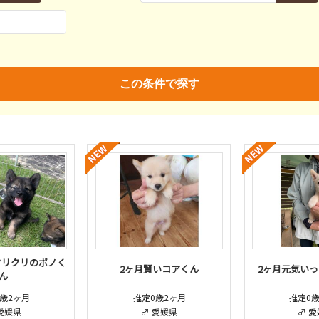
親決定
済
未
不明
済
不妊去勢手術
ワクチン
この条件で探す
クリクリのポノく
2ヶ月賢いコアくん
2ヶ月元気い
ん
歳2ヶ月
推定0歳2ヶ月
推定0
愛媛県
♂ 愛媛県
♂ 