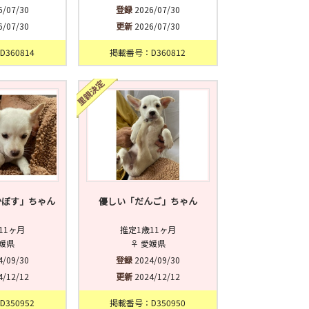
6/07/30
登録
2026/07/30
6/07/30
更新
2026/07/30
360814
掲載番号：D360812
かぼす」ちゃん
優しい「だんご」ちゃん
11ヶ月
推定1歳11ヶ月
愛媛県
♀ 愛媛県
4/09/30
登録
2024/09/30
4/12/12
更新
2024/12/12
350952
掲載番号：D350950