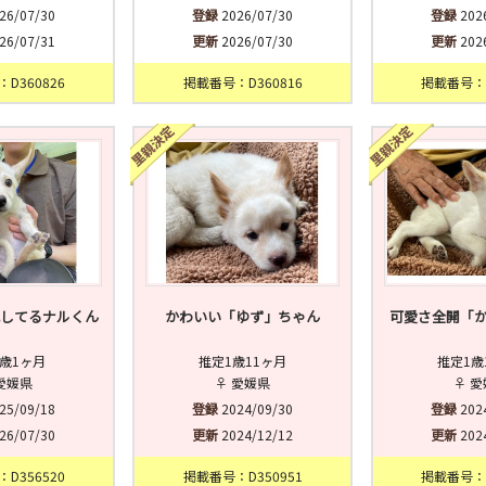
26/07/30
登録
2026/07/30
登録
202
26/07/31
更新
2026/07/30
更新
202
D360826
掲載番号：D360816
掲載番号：D
れしてるナルくん
かわいい「ゆず」ちゃん
可愛さ全開「
歳1ヶ月
推定1歳11ヶ月
推定1歳
愛媛県
♀ 愛媛県
♀ 
25/09/18
登録
2024/09/30
登録
202
26/07/30
更新
2024/12/12
更新
202
D356520
掲載番号：D350951
掲載番号：D