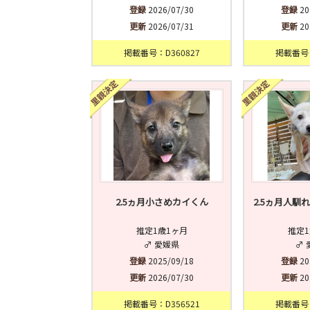
登録
2026/07/30
登録
20
更新
2026/07/31
更新
20
掲載番号：D360827
掲載番号：
2.5ヵ月小さめカイくん
2.5ヵ月人馴
推定1歳1ヶ月
推定1
♂ 愛媛県
♂ 
登録
2025/09/18
登録
20
更新
2026/07/30
更新
20
掲載番号：D356521
掲載番号：