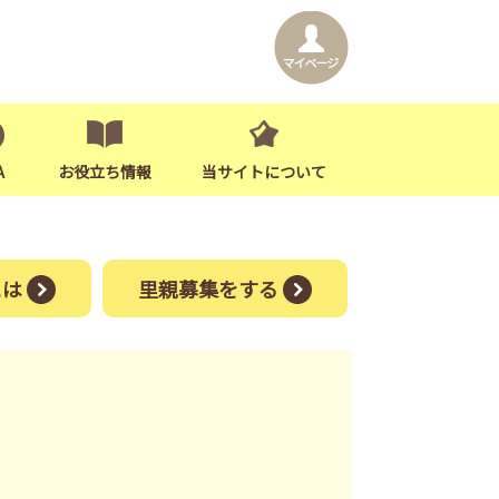
A
お役立ち情報
当サイトについて
には
里親募集をする