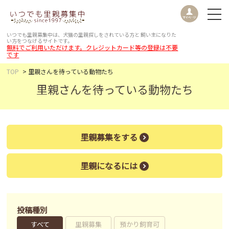
いつでも里親募集中は、犬猫の里親探しをされている方と
飼い主になりた
い方をつなげるサイトです。
無料でご利用いただけます。クレジットカード等の登録は不要
です
TOP
里親さんを待っている動物たち
里親さんを待っている動物たち
里親募集をする
里親になるには
投稿種別
すべて
里親募集
預かり飼育可