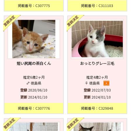
掲載番号：C307775
掲載番号：C311103
短い尻尾の茶白くん
おっとりグレー三毛
推定6歳2ヶ月
推定4歳2ヶ月
♂ 徳島県
♀ 徳島県
登録
2020/06/10
登録
2022/07/03
更新
2024/01/10
更新
2024/01/10
掲載番号：C307776
掲載番号：C329848