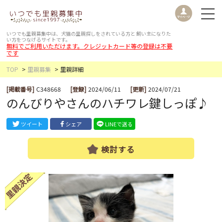
いつでも里親募集中は、犬猫の里親探しをされている方と
飼い主になりた
い方をつなげるサイトです。
無料でご利用いただけます。クレジットカード等の登録は不要
です
TOP
里親募集
里親詳細
[掲載番号]
C348668
[登録]
2024/06/11
[更新]
2024/07/21
のんびりやさんのハチワレ鍵しっぽ♪
ツイート
シェア
LINEで送る
検討する