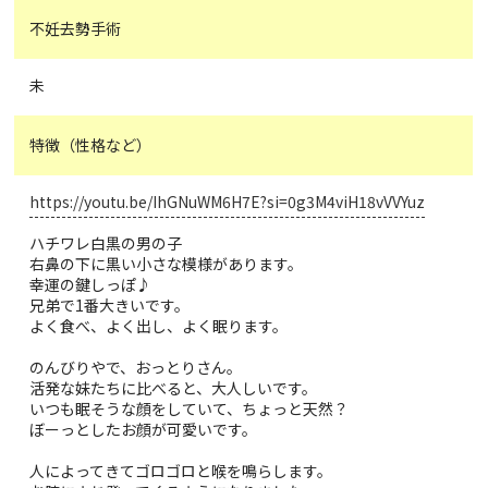
不妊去勢手術
未
特徴（性格など）
https://youtu.be/IhGNuWM6H7E?si=0g3M4viH18vVVYuz
ハチワレ白黒の男の子
右鼻の下に黒い小さな模様があります。
幸運の鍵しっぽ♪
兄弟で1番大きいです。
よく食べ、よく出し、よく眠ります。
のんびりやで、おっとりさん。
活発な妹たちに比べると、大人しいです。
いつも眠そうな顔をしていて、ちょっと天然？
ぼーっとしたお顔が可愛いです。
人によってきてゴロゴロと喉を鳴らします。