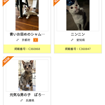
青いお目めのシャム…
ニンニン
♂ 京都府
♂ 愛知県
掲載番号：C360868
掲載番号：C360847
元気な男の子 ぱろ…
♂ 兵庫県