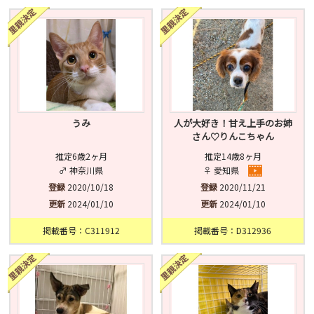
済
未
不明
うみ
人が大好き！甘え上手のお姉
さん♡りんこちゃん
推定6歳2ヶ月
推定14歳8ヶ月
♂ 神奈川県
♀ 愛知県
登録
2020/10/18
登録
2020/11/21
更新
2024/01/10
更新
2024/01/10
掲載番号：C311912
掲載番号：D312936