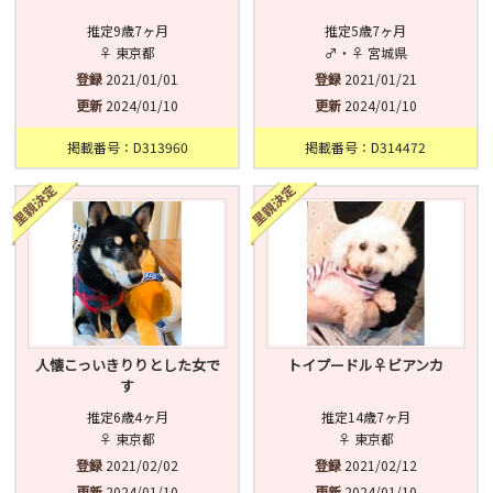
推定9歳7ヶ月
推定5歳7ヶ月
♀ 東京都
♂・♀ 宮城県
登録
2021/01/01
登録
2021/01/21
更新
2024/01/10
更新
2024/01/10
掲載番号：D313960
掲載番号：D314472
人懐こっいきりりとした女で
トイプードル♀ビアンカ
す
推定6歳4ヶ月
推定14歳7ヶ月
♀ 東京都
♀ 東京都
登録
2021/02/02
登録
2021/02/12
更新
2024/01/10
更新
2024/01/10