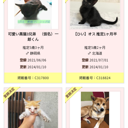
可愛い黒猫3兄弟 （仮名）一
【ひい】オス 推定1ヶ月半
郎くん
推定5歳3ヶ月
推定5歳2ヶ月
♂ 静岡県
♂ 北海道
登録
2021/06/06
登録
2021/07/01
更新
2024/01/10
更新
2024/01/10
掲載番号：C317800
掲載番号：C318824