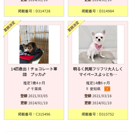
掲載番号：D314728
掲載番号：D314984
14匹救出！チョコレート軍
明るく尻尾フリフリ大人しく
団 プッカ♂
マイペースよっとち…
推定7歳4ヶ月
推定14歳6ヶ月
♂ 千葉県
♀ 愛知県
登録
2021/03/05
登録
2021/03/16
更新
2024/01/10
更新
2024/01/10
掲載番号：C315496
掲載番号：D315752