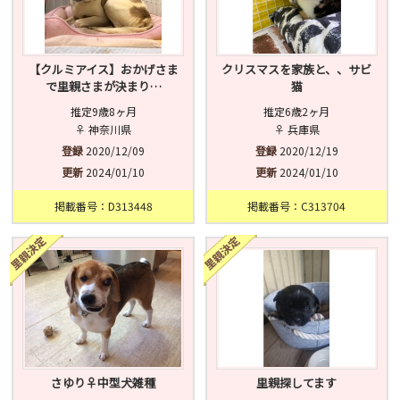
【クルミアイス】おかげさま
クリスマスを家族と、、サビ
で里親さまが決まり…
猫
推定9歳8ヶ月
推定6歳2ヶ月
♀ 神奈川県
♀ 兵庫県
登録
2020/12/09
登録
2020/12/19
更新
2024/01/10
更新
2024/01/10
掲載番号：D313448
掲載番号：C313704
さゆり♀中型犬雑種
里親探してます