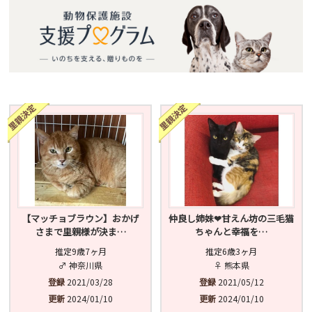
【マッチョブラウン】おかげ
仲良し姉妹❤︎甘えん坊の三毛猫
さまで里親様が決ま…
ちゃんと幸福を…
推定9歳7ヶ月
推定6歳3ヶ月
♂ 神奈川県
♀ 熊本県
登録
2021/03/28
登録
2021/05/12
更新
2024/01/10
更新
2024/01/10