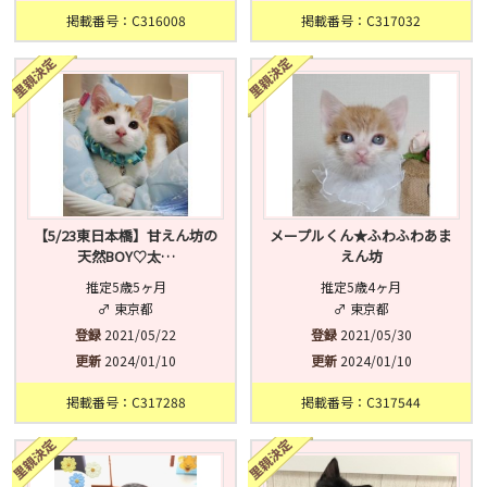
掲載番号：C316008
掲載番号：C317032
【5/23東日本橋】甘えん坊の
メープルくん★ふわふわあま
天然BOY♡太…
えん坊
推定5歳5ヶ月
推定5歳4ヶ月
♂ 東京都
♂ 東京都
登録
2021/05/22
登録
2021/05/30
更新
2024/01/10
更新
2024/01/10
掲載番号：C317288
掲載番号：C317544