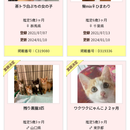
茶トラ白ぶちの女の子
柴mix♀ひまわり
推定5歳3ヶ月
推定6歳3ヶ月
♀ 群馬県
♀ 千葉県
登録
2021/07/07
登録
2021/07/13
更新
2024/01/10
更新
2024/01/10
掲載番号：C319080
掲載番号：D319336
残り黒猫3匹
ワクワクにゃんこ♪２ヶ月
推定5歳3ヶ月
推定5歳3ヶ月
♂ 山口県
♂ 東京都