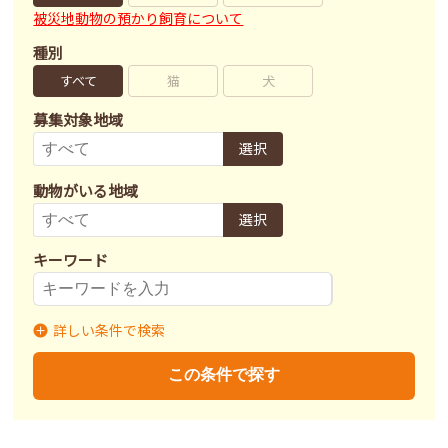
被災地動物の預かり飼育について
種別
すべて
猫
犬
募集対象地域
選択
動物がいる地域
選択
キーワード
詳しい条件で検索
募集状況
里親募集
募集終了
里親決定
この条件で探す
不妊去勢手術
済
未
不明
ワクチン