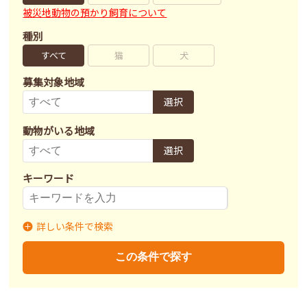
被災地動物の預かり飼育について
種別
すべて
猫
犬
募集対象地域
選択
動物がいる地域
選択
キーワード
詳しい条件で検索
募集状況
里親募集
募集終了
里親決定
この条件で探す
不妊去勢手術
済
未
不明
ワクチン