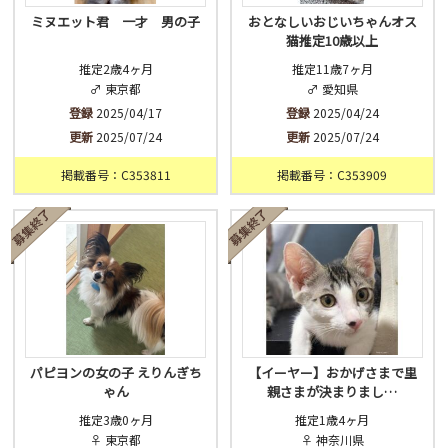
ミヌエット君 一才 男の子
おとなしいおじいちゃんオス
猫推定10歳以上
推定2歳4ヶ月
推定11歳7ヶ月
♂ 東京都
♂ 愛知県
登録
2025/04/17
登録
2025/04/24
更新
2025/07/24
更新
2025/07/24
掲載番号：C353811
掲載番号：C353909
パピヨンの女の子 えりんぎち
【イーヤー】おかげさまで里
ゃん
親さまが決まりまし…
推定3歳0ヶ月
推定1歳4ヶ月
♀ 東京都
♀ 神奈川県