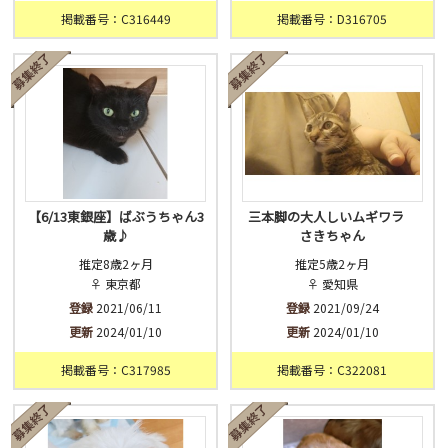
掲載番号：C316449
掲載番号：D316705
【6/13東銀座】ばぶうちゃん3
三本脚の大人しいムギワラ
歳♪
さきちゃん
推定8歳2ヶ月
推定5歳2ヶ月
♀ 東京都
♀ 愛知県
登録
2021/06/11
登録
2021/09/24
更新
2024/01/10
更新
2024/01/10
掲載番号：C317985
掲載番号：C322081