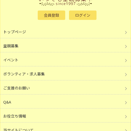
会員登録
ログイン
トップページ
里親募集
イベント
ボランティア・求人募集
ご支援のお願い
Q&A
お役立ち情報
当サイトについて