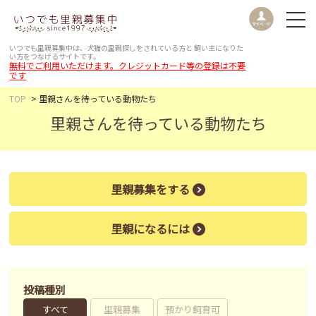
いつでも里親募集中は、犬猫の里親探しをされている方と
飼い主になりた
い方をつなげるサイトです。
無料でご利用いただけます。クレジットカード等の登録は不要
です
TOP
里親さんを待っている動物たち
里親さんを待っている動物たち
里親募集をする
里親になるには
投稿種別
すべて
里親募集
預かり飼育可