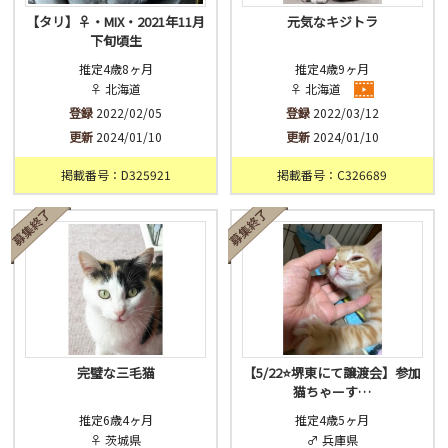
【タリ】♀・MIX・2021年11月
元気なキジトラ
下旬頃生
推定4歳8ヶ月
推定4歳9ヶ月
♀ 北海道
♀ 北海道
登録
2022/02/05
登録
2022/03/12
更新
2024/01/10
更新
2024/01/10
掲載番号：D325921
掲載番号：C326689
完璧な三毛猫
【5/22⭐️堺東にて譲渡会】参加
猫ちゃーす…
推定6歳4ヶ月
推定4歳5ヶ月
♀ 茨城県
♂ 兵庫県