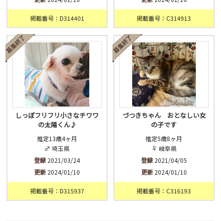
掲載番号：D314401
掲載番号：C314913
しっぽフリフリ小さなチワワ
づつきちゃん おとなしい女
の太陽くん♪
の子です
推定13歳4ヶ月
推定5歳8ヶ月
♂ 埼玉県
♀ 岐阜県
登録
2021/03/24
登録
2021/04/05
更新
2024/01/10
更新
2024/01/10
掲載番号：D315937
掲載番号：C316193