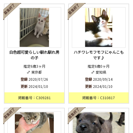
済
未
不明
白色超可愛らしい馴れ馴れ男
ハチワレモフモフにゃんこも
の子
です♪
推定6歳3ヶ月
推定6歳0ヶ月
♂ 東京都
♂ 愛知県
登録
2020/07/26
登録
2020/09/14
更新
2024/01/10
更新
2024/01/10
掲載番号：C309281
掲載番号：C310817