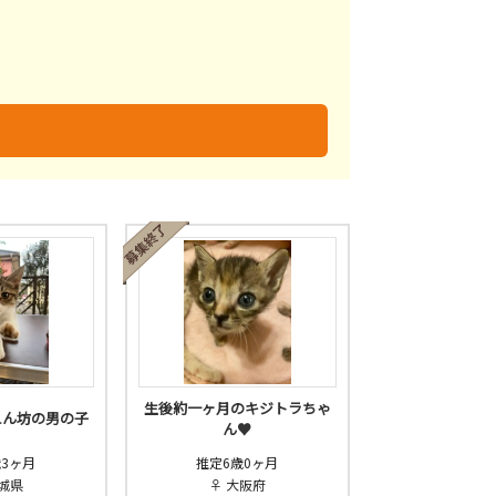
未
不明
生後約一ヶ月のキジトラちゃ
えん坊の男の子
ん♥️
歳3ヶ月
推定6歳0ヶ月
茨城県
♀ 大阪府