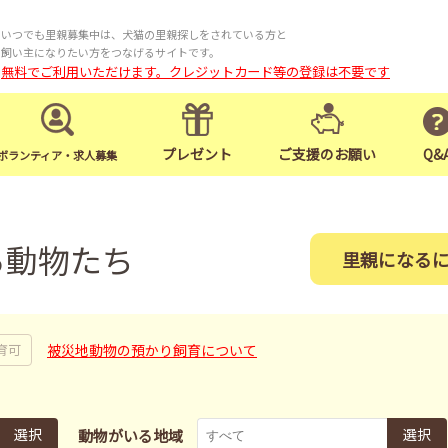
いつでも里親募集中は、犬猫の里親探しをされている方と
飼い主になりたい方をつなげるサイトです。
無料でご利用いただけます。クレジットカード等の登録は不要です
プレゼント
ご支援のお願い
Q&
ボランティア・求人募集
る動物たち
里親になる
被災地動物の預かり飼育について
育可
選択
選択
動物がいる地域