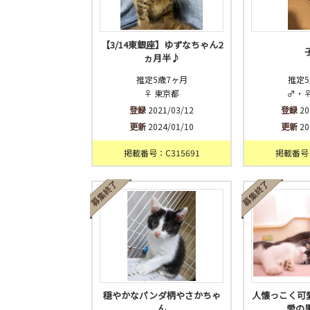
【3/14東銀座】ゆずなちゃん2
ヵ月半♪
推定5歳7ヶ月
推定5
♀ 東京都
♂・♀
登録
2021/03/12
登録
20
更新
2024/01/10
更新
20
掲載番号：C315691
掲載番号：
穏やかなパンダ柄やさかちゃ
人懐っこく可愛い
ん
愛の