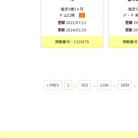
推定5歳3ヶ月
推定5
♀ 山口県
♂・♀ 
登録
2021/07/12
登録
20
更新
2024/01/10
更新
20
掲載番号：C319275
掲載番号：
« PREV
1
...
553
...
1106
...
1659
...