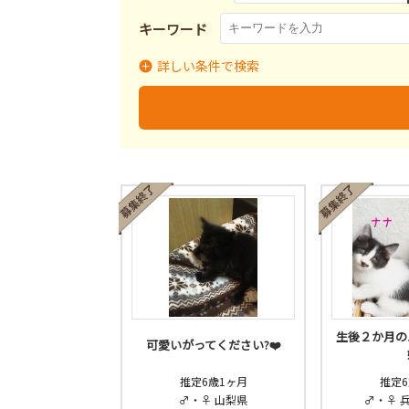
キーワード
詳しい条件で検索
里親募集
募集終了
里
募集状況
生後２か月の
可愛いがってください?❤️
推定6歳1ヶ月
推定6
♂・♀ 山梨県
♂・♀ 