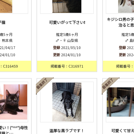
キジシロ男の子
子猫
可愛いがって下さい❗️
治ると思
歳5ヶ月
推定5歳6ヶ月
推定5
 熊本県
♂・♀ 山梨県
♂ 
21/04/17
登録
2021/05/10
登録
202
24/01/10
更新
2024/01/10
更新
202
C316459
掲載番号：C316971
掲載番号：C
！(*^^*)母性
温厚な黒ラブです！
可愛くて甘
黒猫と…