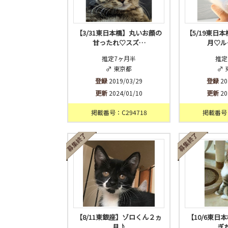
【3/31東日本橋】丸いお顔の
【5/19東日
甘ったれ♡スズ…
月♡ル
推定7ヶ月半
推定
♂ 東京都
♂ 
登録
2019/03/29
登録
20
更新
2024/01/10
更新
20
掲載番号：C294718
掲載番号：
【8/11東銀座】ゾロくん２ヵ
【10/6東日
月♪
ぎ