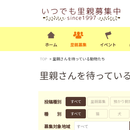
ホーム
里親募集
イベント
TOP
里親さんを待っている動物たち
里親さんを待ってい
投稿種別
すべて
里親募集
預かり飼
種別
すべて
猫
犬
募集対象地域