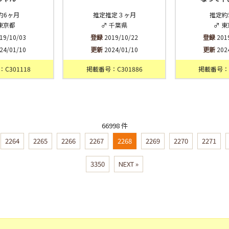
約6ヶ月
推定推定３ヶ月
推定約
東京都
♂ 千葉県
♂ 
19/10/03
登録
2019/10/22
登録
201
24/01/10
更新
2024/01/10
更新
202
C301118
掲載番号：C301886
掲載番号：C
66998 件
2264
2265
2266
2267
2268
2269
2270
2271
3350
NEXT »