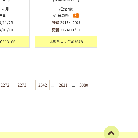
5ヶ月
推定2歳
東京都
♂ 奈良県
9/11/25
登録
2019/12/08
4/01/10
更新
2024/01/10
303166
掲載番号：C303678
2272
2273
...
2542
...
2811
...
3080
...