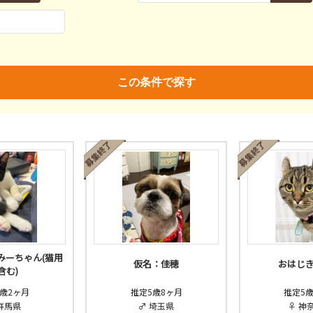
親決定
済
未
不明
済
不妊去勢手術
ワクチン
この条件で探す
みーちゃん(猫用
仮名：佳穂
おはじ
含む)
歳2ヶ月
推定5歳8ヶ月
推定5
群馬県
♂ 埼玉県
♀ 神