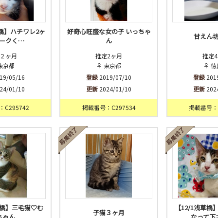
本橋】ハチワレ2ヶ
好奇心旺盛な女の子 いっちゃ
甘えん
ークく…
ん
２ヶ月
推定2ヶ月
推定
東京都
♀ 東京都
♀ 
19/05/16
登録
2019/07/10
登録
201
24/01/10
更新
2024/01/10
更新
202
C295742
掲載番号：C297534
掲載番号：C
本橋】三毛猫♡む
【12/1浅草
子猫３ヶ月
ちゃん
なって下