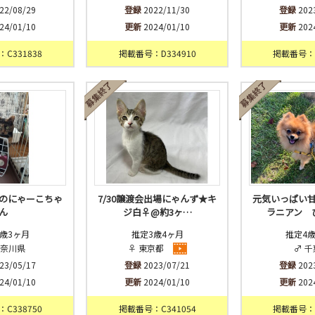
22/08/29
登録
2022/11/30
登録
202
24/01/10
更新
2024/01/10
更新
202
C331838
掲載番号：D334910
掲載番号：C
のにゃーこちゃ
7/30譲渡会出場にゃんず★キ
元気いっぱい
ん
ジ白♀@約3ヶ…
ラニアン 
歳3ヶ月
推定3歳4ヶ月
推定4
神奈川県
♀ 東京都
♂ 
23/05/17
登録
2023/07/21
登録
202
24/01/10
更新
2024/01/10
更新
202
C338750
掲載番号：C341054
掲載番号：D