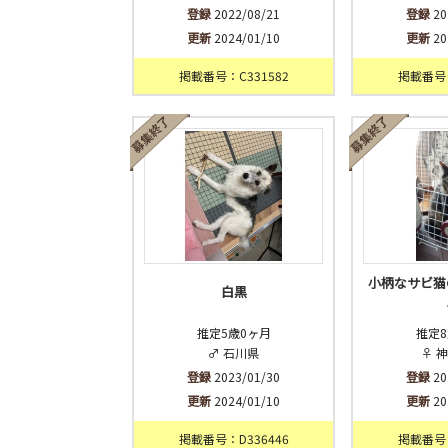
登録
2022/08/21
登録
20
更新
2024/01/10
更新
20
掲載番号：C331582
掲載番号：
小柄なサビ猫
白黒
推定5歳0ヶ月
推定8
♂ 石川県
♀ 
登録
2023/01/30
登録
20
更新
2024/01/10
更新
20
掲載番号：D336446
掲載番号：