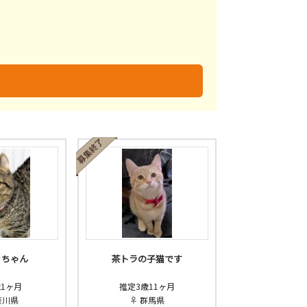
未
不明
きちゃん
茶トラの子猫です
歳1ヶ月
推定3歳11ヶ月
奈川県
♀ 群馬県