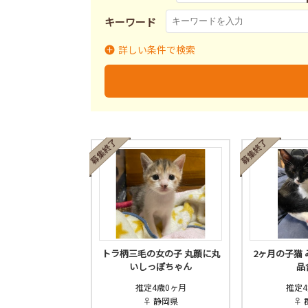
キーワード
詳しい条件で検索
里親募集
募集終了
里
募集状況
トラ柄三毛の女の子 丸顔に丸
2ヶ月の子猫 
いしっぽちゃん
品
推定4歳0ヶ月
推定4
♀ 静岡県
♀ 