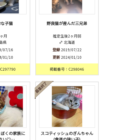
坊な子猫
野良猫が産んだ三兄弟
4ヶ月
推定生後2ヶ月弱
徳島県
♂ 北海道
9/07/16
登録
2019/07/22
4/01/10
更新
2024/01/10
297790
掲載番号：C298046
橋】ぼくの家族に
スコティッシュのぎんちゃん
さい♡…
(食道の狭い子)