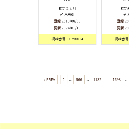
推定２ヵ月
推定
♂ 東京都
♀ 
登録
2019/08/09
登録
20
更新
2024/01/10
更新
20
掲載番号：C298814
掲載番号：
« PREV
1
...
566
...
1132
...
1698
...