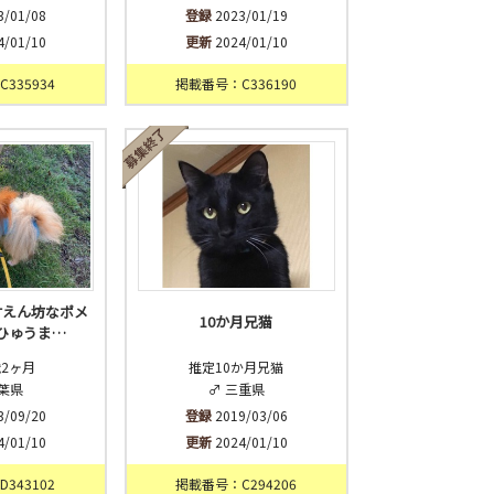
3/01/08
登録
2023/01/19
4/01/10
更新
2024/01/10
335934
掲載番号：C336190
甘えん坊なポメ
10か月兄猫
ひゅうま…
歳2ヶ月
推定10か月兄猫
千葉県
♂ 三重県
3/09/20
登録
2019/03/06
4/01/10
更新
2024/01/10
343102
掲載番号：C294206