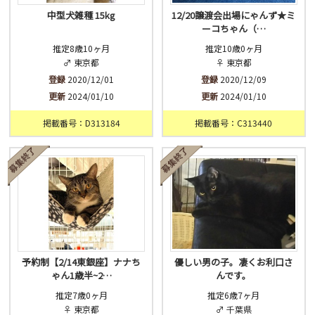
中型犬雑種 15kg
12/20譲渡会出場にゃんず★ミ
ーコちゃん（…
推定8歳10ヶ月
推定10歳0ヶ月
♂ 東京都
♀ 東京都
登録
2020/12/01
登録
2020/12/09
更新
2024/01/10
更新
2024/01/10
掲載番号：D313184
掲載番号：C313440
予約制【2/14東銀座】ナナち
優しい男の子。凄くお利口さ
ゃん1歳半~2…
んです。
推定7歳0ヶ月
推定6歳7ヶ月
♀ 東京都
♂ 千葉県