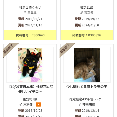
推定１歳くらい
推定11歳
♀ 三重県
♂ 東京都
登録
2019/09/21
登録
2019/09/27
更新
2024/01/10
更新
2024/01/10
掲載番号：C300640
掲載番号：D300896
【10/27東日本橋】性格花丸♡
少し馴れてる茶トラ男の子
優しいイチロ…
推定約1歳
推定推定4ケ半位〜5ケ…
♂ 東京都
♂ 神奈川県
登録
2019/10/23
登録
2019/12/14
更新
2024/01/10
更新
2024/01/10