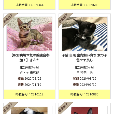
掲載番号：C309344
掲載番号：C309600
【8/23駒場本気の譲渡会参
子猫 白黒 室内飼い育ち 女の子
加！】きんた
色ツヤ良し
推定6歳3ヶ月
推定6歳2ヶ月
♂・♀ 東京都
♀ 神奈川県
登録
2020/08/22
登録
2020/09/16
更新
2024/01/10
更新
2024/01/10
掲載番号：C310112
掲載番号：C310880