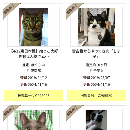
済
未
不明
【4/13東日本橋】抱っこ大好
宮古島からやってきた「しま
き甘えん坊♡ム…
子」
推定1歳くらい
推定約10ヶ月
♀ 東京都
♀ 千葉県
登録
2019/04/12
登録
2019/05/07
更新
2024/01/10
更新
2024/01/10
掲載番号：C295008
掲載番号：C295520