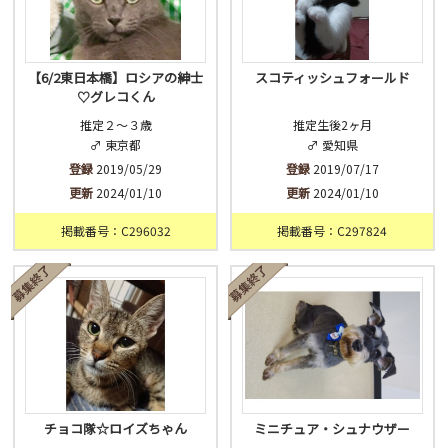
【6/2東日本橋】ロシアの紳士
スコティッシュフォールド
♡グレコくん
推定２〜３歳
推定生後2ヶ月
♂ 東京都
♂ 愛知県
登録
2019/05/29
登録
2019/07/17
更新
2024/01/10
更新
2024/01/10
掲載番号：C296032
掲載番号：C297824
チョコ隊☆ロイズちゃん
ミニチュア・シュナウザー