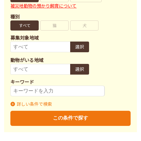
被災地動物の預かり飼育について
種別
すべて
猫
犬
募集対象地域
選択
動物がいる地域
選択
キーワード
詳しい条件で検索
募集状況
里親募集
募集終了
里親決定
この条件で探す
不妊去勢手術
済
未
不明
ワクチン