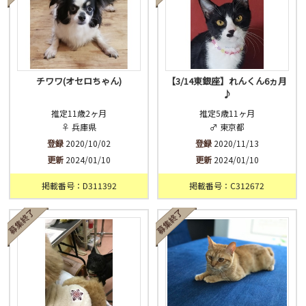
チワワ(オセロちゃん)
【3/14東銀座】れんくん6ヵ月
♪
推定11歳2ヶ月
推定5歳11ヶ月
♀ 兵庫県
♂ 東京都
登録
2020/10/02
登録
2020/11/13
更新
2024/01/10
更新
2024/01/10
掲載番号：D311392
掲載番号：C312672