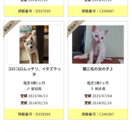
掲載番号：D337039
掲載番号：C339087
コロコロムッチリ、イタズラっ
頭三毛の女の子♪
子
推定4歳1ヶ月
推定3歳3ヶ月
♂ 愛知県
♀ 熊本県
登録
2023/06/13
登録
2023/07/04
更新
2024/01/10
更新
2024/01/10
掲載番号：D339599
掲載番号：C340367