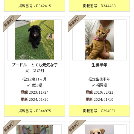
掲載番号：D342415
掲載番号：D344463
プードル とても元気な子
生後半年
犬 ２か月
推定2歳11ヶ月
推定生後半年
♂ 愛知県
♂ 福岡県
登録
2023/11/24
登録
2019/02/21
更新
2024/01/10
更新
2024/01/10
掲載番号：D344975
掲載番号：C294031