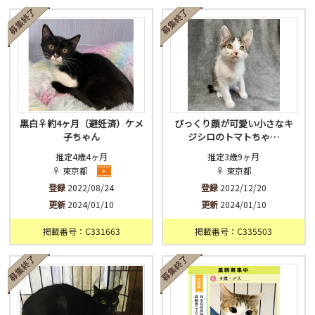
済
未
不明
黒白♀約4ヶ月（避妊済）ケメ
びっくり顔が可愛い小さなキ
子ちゃん
ジシロのトマトちゃ…
推定4歳4ヶ月
推定3歳9ヶ月
♀ 東京都
♀ 東京都
登録
2022/08/24
登録
2022/12/20
更新
2024/01/10
更新
2024/01/10
掲載番号：C331663
掲載番号：C335503