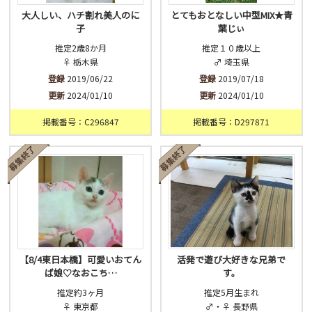
大人しい、ハチ割れ美人のに
とてもおとなしい中型MIX★青
子
葉じぃ
推定2歳8か月
推定１０歳以上
♀ 栃木県
♂ 埼玉県
登録
2019/06/22
登録
2019/07/18
更新
2024/01/10
更新
2024/01/10
掲載番号：C296847
掲載番号：D297871
【8/4東日本橋】可愛いおてん
活発で遊び大好きな兄弟で
ば娘♡なおこち…
す。
推定約3ヶ月
推定5月生まれ
♀ 東京都
♂・♀ 長野県