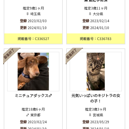
推定9歳1ヶ月
推定3歳11ヶ月
♀ 埼玉県
♀ 大分県
登録
2023/02/03
登録
2023/02/14
更新
2024/01/10
更新
2024/01/10
掲載番号：C336527
掲載番号：C336783
ミニチュアダックス♂
元気いっぱいのキジトラの女
の子！
推定18歳6ヶ月
推定3歳3ヶ月
♂ 東京都
♀ 宮城県
登録
2023/02/24
登録
2023/05/29
更新
2024/01/10
更新
2024/01/10