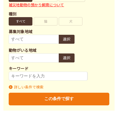
被災地動物の預かり飼育について
種別
すべて
猫
犬
募集対象地域
選択
動物がいる地域
選択
キーワード
詳しい条件で検索
募集状況
里親募集
募集終了
里親決定
この条件で探す
不妊去勢手術
済
未
不明
ワクチン