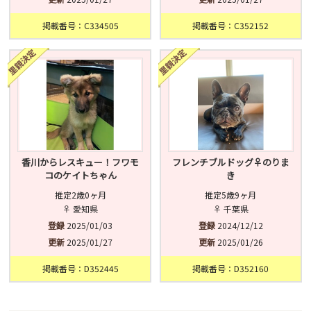
掲載番号：C334505
掲載番号：C352152
香川からレスキュー！フワモ
フレンチブルドッグ♀のりま
コのケイトちゃん
き
推定2歳0ヶ月
推定5歳9ヶ月
♀ 愛知県
♀ 千葉県
登録
2025/01/03
登録
2024/12/12
更新
2025/01/27
更新
2025/01/26
掲載番号：D352445
掲載番号：D352160