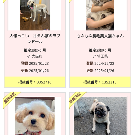
人懐っこい 甘えんぼのラブ
もふもふ長毛美人猫ちゃん
ラドール
推定2歳6ヶ月
推定2歳0ヶ月
♂ 大阪府
♂ 埼玉県
登録
2025/01/23
登録
2024/12/22
更新
2025/01/26
更新
2025/01/26
掲載番号：D352710
掲載番号：C352313