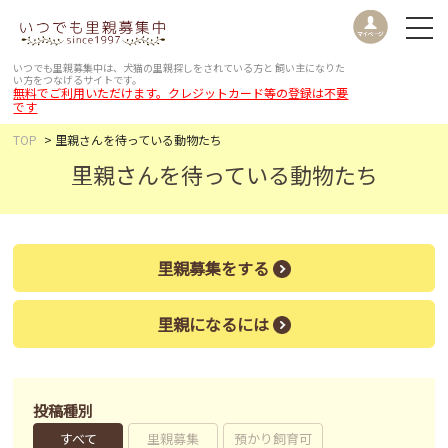
いつでも里親募集中は、犬猫の里親探しをされている方と
飼い主になりた
い方をつなげるサイトです。
無料でご利用いただけます。クレジットカード等の登録は不要
です
TOP
里親さんを待っている動物たち
里親さんを待っている動物たち
里親募集をする
里親になるには
投稿種別
すべて
里親募集
預かり飼育可