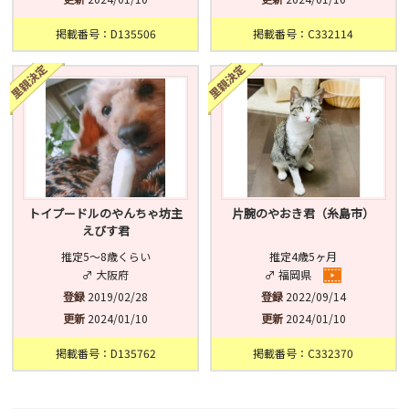
掲載番号：D135506
掲載番号：C332114
トイプードルのやんちゃ坊主
片腕のやおき君（糸島市）
えびす君
推定5〜8歳くらい
推定4歳5ヶ月
♂ 大阪府
♂ 福岡県
登録
2019/02/28
登録
2022/09/14
更新
2024/01/10
更新
2024/01/10
掲載番号：D135762
掲載番号：C332370