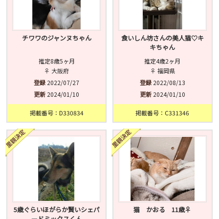
チワワのジャンヌちゃん
食いしん坊さんの美人猫♡キ
キちゃん
推定8歳5ヶ月
推定4歳2ヶ月
♀ 大阪府
♀ 福岡県
登録
2022/07/27
登録
2022/08/13
更新
2024/01/10
更新
2024/01/10
掲載番号：D330834
掲載番号：C331346
5歳ぐらいほがらか賢いシェパ
猫 かおる 11歳♀︎
ードミックスくん