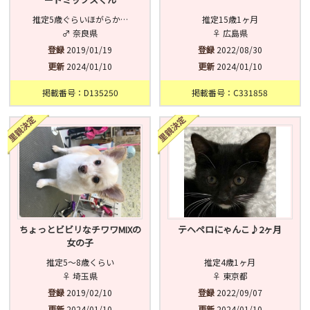
推定5歳ぐらいほがらか…
推定15歳1ヶ月
♂ 奈良県
♀ 広島県
登録
2019/01/19
登録
2022/08/30
更新
2024/01/10
更新
2024/01/10
掲載番号：D135250
掲載番号：C331858
ちょっとビビリなチワワMIXの
テヘペロにゃんこ♪2ヶ月
女の子
推定5〜8歳くらい
推定4歳1ヶ月
♀ 埼玉県
♀ 東京都
登録
2019/02/10
登録
2022/09/07
更新
2024/01/10
更新
2024/01/10