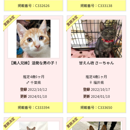
掲載番号：C332626
掲載番号：C333138
【美人兄妹】活発な男の子！
甘えん坊 さーちゃん
推定4歳0ヶ月
推定4歳1ヶ月
♂ 千葉県
♀ 福井県
登録
2022/10/12
登録
2022/10/17
更新
2024/01/10
更新
2024/01/10
掲載番号：C333394
掲載番号：C333650