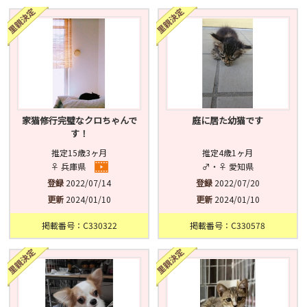
済
未
不明
家猫修行完璧なクロちゃんで
庭に居た幼猫です
す！
推定15歳3ヶ月
推定4歳1ヶ月
♀ 兵庫県
♂・♀ 愛知県
登録
2022/07/14
登録
2022/07/20
更新
2024/01/10
更新
2024/01/10
掲載番号：C330322
掲載番号：C330578