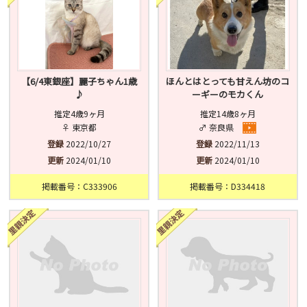
【6/4東銀座】麗子ちゃん1歳
ほんとはとっても甘えん坊のコ
♪
ーギーのモカくん
推定4歳9ヶ月
推定14歳8ヶ月
♀ 東京都
♂ 奈良県
登録
2022/10/27
登録
2022/11/13
更新
2024/01/10
更新
2024/01/10
掲載番号：C333906
掲載番号：D334418