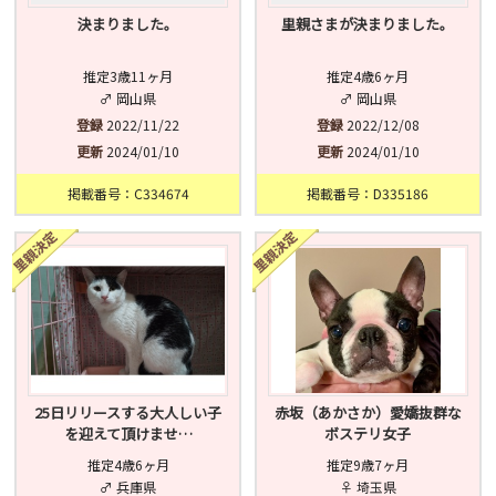
決まりました。
里親さまが決まりました。
推定3歳11ヶ月
推定4歳6ヶ月
♂ 岡山県
♂ 岡山県
登録
2022/11/22
登録
2022/12/08
更新
2024/01/10
更新
2024/01/10
掲載番号：C334674
掲載番号：D335186
25日リリースする大人しい子
赤坂（あかさか）愛嬌抜群な
を迎えて頂けませ…
ボステリ女子
推定4歳6ヶ月
推定9歳7ヶ月
♂ 兵庫県
♀ 埼玉県