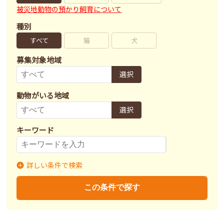
被災地動物の預かり飼育について
種別
すべて
猫
犬
募集対象地域
選択
動物がいる地域
選択
キーワード
詳しい条件で検索
募集状況
里親募集
募集終了
里親決定
この条件で探す
不妊去勢手術
済
未
不明
ワクチン