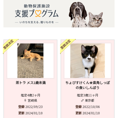
茶トラ メス1歳未満
ちょびすけくん★直角しっぽ
の食いしんぼう
推定4歳2ヶ月
推定3歳11ヶ月
♀ 宮崎県
♂ 東京都
登録
2022/09/23
登録
2022/10/06
更新
2024/01/10
更新
2024/01/10