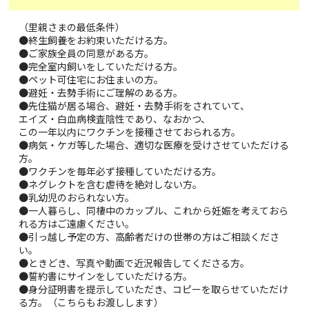
（里親さまの最低条件）
●終生飼養をお約束いただける方。
●ご家族全員の同意がある方。
●完全室内飼いをしていただける方。
●ペット可住宅にお住まいの方。
●避妊・去勢手術にご理解のある方。
●先住猫が居る場合、避妊・去勢手術をされていて、
エイズ・白血病検査陰性であり、なおかつ、
この一年以内にワクチンを接種させておられる方。
●病気・ケガ等した場合、適切な医療を受けさせていただける
方。
●ワクチンを毎年必ず接種していただける方。
●ネグレクトを含む虐待を絶対しない方。
●乳幼児のおられない方。
●一人暮らし、同棲中のカップル、これから妊娠を考えておら
れる方はご遠慮ください。
●引っ越し予定の方、高齢者だけの世帯の方はご相談くださ
い。
●ときどき、写真や動画で近況報告してくださる方。
●誓約書にサインをしていただける方。
●身分証明書を提示していただき、コピーを取らせていただけ
る方。（こちらもお渡しします）