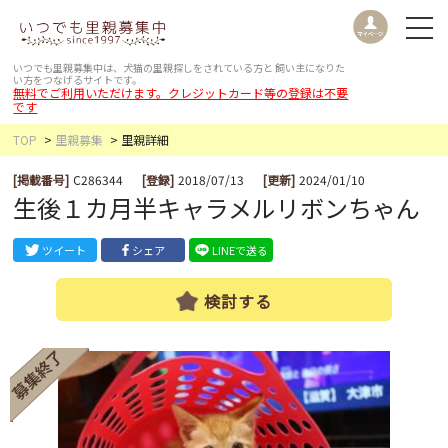
いつでも里親募集中は、犬猫の里親探しをされている方と
飼い主になりた
い方をつなげるサイトです。
無料でご利用いただけます。クレジットカード等の登録は不要
です
TOP
里親募集
里親詳細
[掲載番号]
C286344
[登録]
2018/07/13
[更新]
2024/01/10
生後１カ月半キャラメルリボンちゃん
ツイート
シェア
LINEで送る
検討する