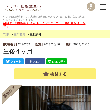
いつでも里親募集中は、犬猫の里親探しをされている方と
飼い主になりた
い方をつなげるサイトです。
無料でご利用いただけます。クレジットカード等の登録は不要
です
TOP
里親募集
里親詳細
[掲載番号]
C290259
[登録]
2018/10/16
[更新]
2024/01/10
生後４ヶ月
ツイート
シェア
LINEで送る
検討する