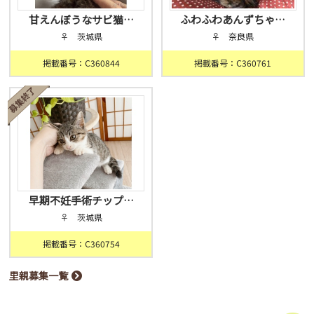
甘えんぼうなサビ猫…
ふわふわあんずちゃ…
♀ 茨城県
♀ 奈良県
掲載番号：C360844
掲載番号：C360761
早期不妊手術チップ…
♀ 茨城県
掲載番号：C360754
里親募集一覧