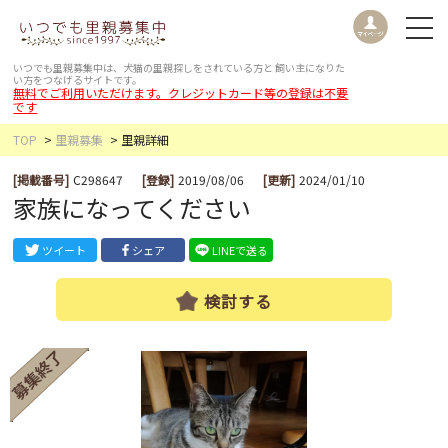
いつでも里親募集中は、犬猫の里親探しをされている方と
飼い主になりた
い方をつなげるサイトです。
無料でご利用いただけます。クレジットカード等の登録は不要
です
TOP
里親募集
里親詳細
[掲載番号]
C298647
[登録]
2019/08/06
[更新]
2024/01/10
家族になってください
ツイート
シェア
LINEで送る
検討する