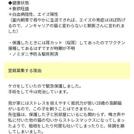
◆健康状態
＊食欲旺盛
＊白血病陰性、エイズ陽性
（室内飼育で穏やかに生活できれば、エイズの発症はほぼ防げ
るので、ノンキャリアの猫と変わらないと獣医さんに言われま
した）
・保護したときには耳カット（桜耳）してあったのでワクチン
接種してあるはずですが時期が不明
・ノミダニ予防＆駆除剤済
里親募集する理由
ケガをしていたので緊急保護しました。
手術をして今は完治しています。
我が家にはストレスを抱えやすく抵抗力が弱い18歳の高齢猫
がいるので、この子を飼うことはできません。
先住猫は、保護した子と別部屋にいるにも関わらず、鳴き声や
私に付いた他の猫の匂いからストレスマックスになってしまっ
たようで、粗相をしたり何度も吐いてしまったりと、体調を崩
してしまいました。