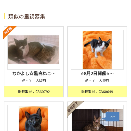
類似の里親募集
なかよし☆黒白ねこ…
⭐️8月2日開催⭐…
♂・♀ 大阪府
♂・♀ 大阪府
掲載番号：C360792
掲載番号：C360649