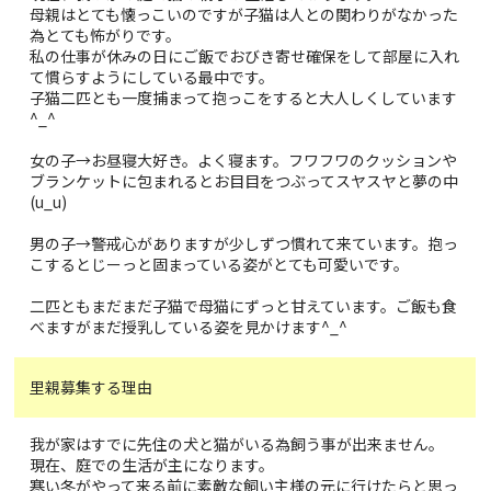
母親はとても懐っこいのですが子猫は人との関わりがなかった
為とても怖がりです。
私の仕事が休みの日にご飯でおびき寄せ確保をして部屋に入れ
て慣らすようにしている最中です。
子猫二匹とも一度捕まって抱っこをすると大人しくしています
^_^
女の子→お昼寝大好き。よく寝ます。フワフワのクッションや
ブランケットに包まれるとお目目をつぶってスヤスヤと夢の中
(u_u)
男の子→警戒心がありますが少しずつ慣れて来ています。抱っ
こするとじーっと固まっている姿がとても可愛いです。
二匹ともまだまだ子猫で母猫にずっと甘えています。ご飯も食
べますがまだ授乳している姿を見かけます^_^
里親募集する理由
我が家はすでに先住の犬と猫がいる為飼う事が出来ません。
現在、庭での生活が主になります。
寒い冬がやって来る前に素敵な飼い主様の元に行けたらと思っ