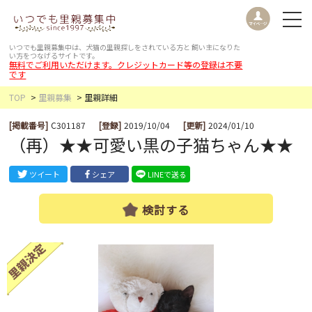
いつでも里親募集中は、犬猫の里親探しをされている方と
飼い主になりた
い方をつなげるサイトです。
無料でご利用いただけます。クレジットカード等の登録は不要
です
TOP
里親募集
里親詳細
[掲載番号]
C301187
[登録]
2019/10/04
[更新]
2024/01/10
（再）★★可愛い黒の子猫ちゃん★★
ツイート
シェア
LINEで送る
検討する