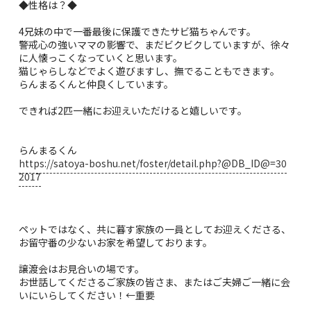
◆性格は？◆
4兄妹の中で一番最後に保護できたサビ猫ちゃんです。
警戒心の強いママの影響で、まだビクビクしていますが、徐々
に人懐っこくなっていくと思います。
猫じゃらしなどでよく遊びますし、撫でることもできます。
らんまるくんと仲良くしています。
できれば2匹一緒にお迎えいただけると嬉しいです。
らんまるくん
https://satoya-boshu.net/foster/detail.php?@DB_ID@=30
2017
ペットではなく、共に暮す家族の一員としてお迎えくださる、
お留守番の少ないお家を希望しております。
譲渡会はお見合いの場です。
お世話してくださるご家族の皆さま、またはご夫婦ご一緒に会
いにいらしてください！←重要