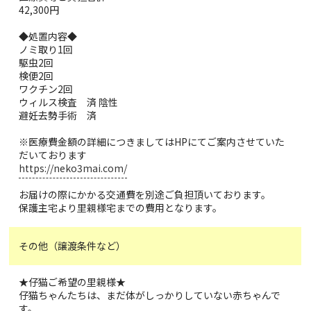
42,300円
◆処置内容◆
ノミ取り1回
駆虫2回
検便2回
ワクチン2回
ウィルス検査 済 陰性
避妊去勢手術 済
※医療費金額の詳細につきましてはHPにてご案内させていた
だいております
https://neko3mai.com/
お届けの際にかかる交通費を別途ご負担頂いております。
保護主宅より里親様宅までの費用となります。
その他（譲渡条件など）
★仔猫ご希望の里親様★
仔猫ちゃんたちは、まだ体がしっかりしていない赤ちゃんで
す。