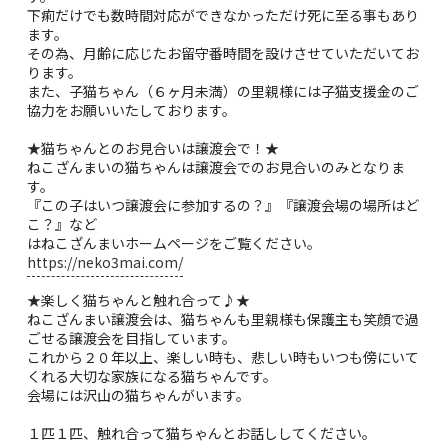
下痢だけでも数時間対応ができなかっただけ死に至る事もあり
ます。
その為、月齢に応じたお留守番時間を設けさせていただいてお
ります。
また、子猫ちゃん（６ヶ月未満）の里親様には子猫支援金のご
協力をお願いいたしております。
★猫ちゃんとのお見合いは譲渡会で！★
ねこざんまいの猫ちゃんは譲渡会でのお見合いのみとなりま
す。
『この子はいつ譲渡会に参加するの？』『譲渡会場の場所はど
こ？』など
はねこざんまいホームページをご覧ください。
https://neko3mai.com/
★楽しく猫ちゃんと触れ合って♪★
ねこざんまい譲渡会は、猫ちゃんも里親様も保護主も笑顔で過
ごせる譲渡会を目指しています。
これから２０年以上、楽しい時も、悲しい時もいつも傍にいて
くれる大切な家族になる猫ちゃんです。
会場には沢山の猫ちゃんがいます。
１匹１匹、触れ合って猫ちゃんとお話ししてください。