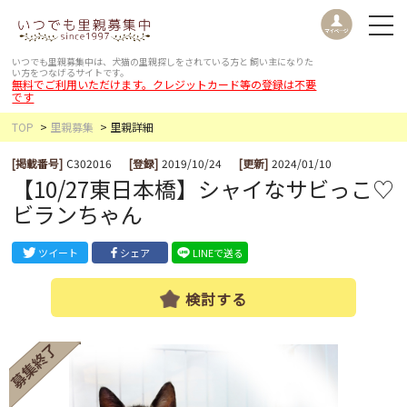
いつでも里親募集中は、犬猫の里親探しをされている方と
飼い主になりた
い方をつなげるサイトです。
無料でご利用いただけます。クレジットカード等の登録は不要
です
TOP
里親募集
里親詳細
[掲載番号]
C302016
[登録]
2019/10/24
[更新]
2024/01/10
【10/27東日本橋】シャイなサビっこ♡
ビランちゃん
ツイート
シェア
LINEで送る
検討する