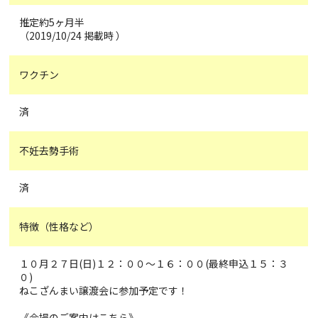
推定約5ヶ月半
（2019/10/24 掲載時 ）
ワクチン
済
不妊去勢手術
済
特徴（性格など）
１０月２７日(日)１２：００～１６：００(最終申込１５：３
０)
ねこざんまい譲渡会に参加予定です！
《会場のご案内はこちら》