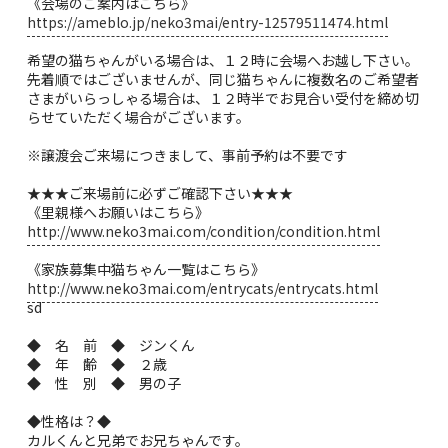
《会場のご案内はこちら》
https://ameblo.jp/neko3mai/entry-12579511474.html
希望の猫ちゃんがいる場合は、１２時に会場へお越し下さい。
先着順ではございませんが、同じ猫ちゃんに複数名のご希望者
さまがいらっしゃる場合は、１２時半でお見合い受付を締め切
らせていただく場合がございます。
※譲渡会ご来場につきまして、事前予約は不要です
★★★ご来場前に必ずご確認下さい★★★
《里親様へお願いはこちら》
http://www.neko3mai.com/condition/condition.html
《家族募集中猫ちゃん一覧はこちら》
http://www.neko3mai.com/entrycats/entrycats.html
sd
◆ 名 前 ◆ ジンくん
◆ 年 齢 ◆ ２歳
◆ 性 別 ◆ 男の子
◆性格は？◆
カルくんと兄弟でお兄ちゃんです。