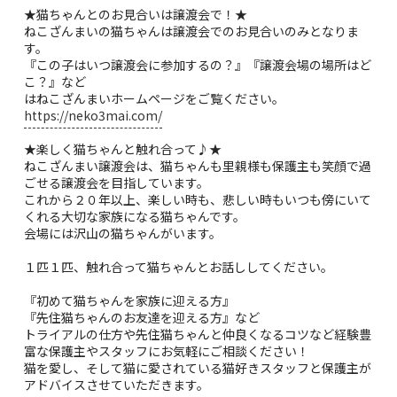
★猫ちゃんとのお見合いは譲渡会で！★
ねこざんまいの猫ちゃんは譲渡会でのお見合いのみとなりま
す。
『この子はいつ譲渡会に参加するの？』『譲渡会場の場所はど
こ？』など
はねこざんまいホームページをご覧ください。
https://neko3mai.com/
★楽しく猫ちゃんと触れ合って♪★
ねこざんまい譲渡会は、猫ちゃんも里親様も保護主も笑顔で過
ごせる譲渡会を目指しています。
これから２０年以上、楽しい時も、悲しい時もいつも傍にいて
くれる大切な家族になる猫ちゃんです。
会場には沢山の猫ちゃんがいます。
１匹１匹、触れ合って猫ちゃんとお話ししてください。
『初めて猫ちゃんを家族に迎える方』
『先住猫ちゃんのお友達を迎える方』など
トライアルの仕方や先住猫ちゃんと仲良くなるコツなど経験豊
富な保護主やスタッフにお気軽にご相談ください！
猫を愛し、そして猫に愛されている猫好きスタッフと保護主が
アドバイスさせていただきます。