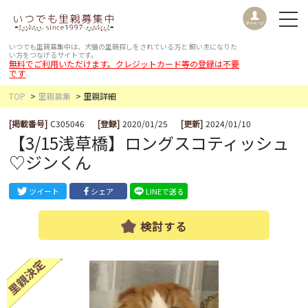
いつでも里親募集中は、犬猫の里親探しをされている方と
飼い主になりた
い方をつなげるサイトです。
無料でご利用いただけます。クレジットカード等の登録は不要
です
TOP
里親募集
里親詳細
[掲載番号]
C305046
[登録]
2020/01/25
[更新]
2024/01/10
【3/15浅草橋】ロングスコティッシュ
♡ジンくん
ツイート
シェア
LINEで送る
検討する