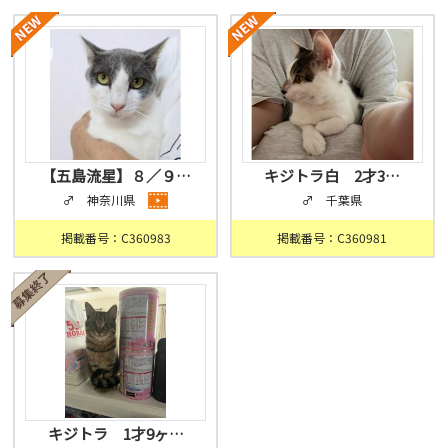
【五島流星】８／９…
キジトラ白 2才3…
♂ 神奈川県
♂ 千葉県
掲載番号：C360983
掲載番号：C360981
キジトラ 1才9ヶ…