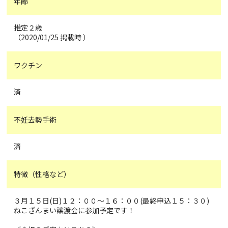
年齢
推定２歳
（2020/01/25 掲載時 ）
ワクチン
済
不妊去勢手術
済
特徴（性格など）
３月１５日(日)１２：００～１６：００(最終申込１５：３０)
ねこざんまい譲渡会に参加予定です！