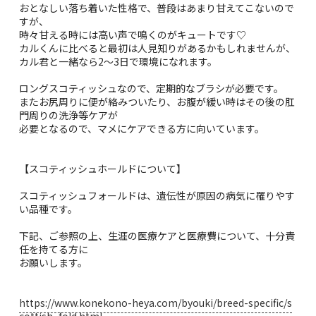
おとなしい落ち着いた性格で、普段はあまり甘えてこないので
すが、
時々甘える時には高い声で鳴くのがキュートです♡
カルくんに比べると最初は人見知りがあるかもしれませんが、
カル君と一緒なら2〜3日で環境になれます。
ロングスコティッシュなので、定期的なブラシが必要です。
またお尻周りに便が絡みついたり、お腹が緩い時はその後の肛
門周りの洗浄等ケアが
必要となるので、マメにケアできる方に向いています。
【スコティッシュホールドについて】
スコティッシュフォールドは、遺伝性が原因の病気に罹りやす
い品種です。
下記、ご参照の上、生涯の医療ケアと医療費について、十分責
任を持てる方に
お願いします。
https://www.konekono-heya.com/byouki/breed-specific/s
cottish_fold.html