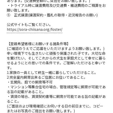
あります。(交通費全額のご負担をお願い致します。)
・トライアル時に譲渡費用及び交通費・搬送費用のご精算をお
願い致します。
⑤ 正式譲渡(譲渡契約・鑑札の取得・近況報告のお願い)
公式サイトもご覧ください。
https://sora-chiisana.org/foster/
【里親希望者様にお願いする諸条件等】
(ご確認のうえでご応募をいただけますようお願い致します。)
辛い環境下でも生きたいと頑張り保護された子です。大切な命
を繋げたい、そしてこれからの犬生を家庭犬として幸せに暮ら
せるようにとの思いでの条件です。ご理解いただけると幸いで
す。
1.家族の一員として終生一緒に暮らしていただけること。
2.完全室内飼育出来るご住居にお住いであること。
・玄関先、庭での飼育等不可
・マンション等集合住宅の場合、管理規定等に飼育が可能であ
る旨の記載があること。
・賃貸の場合、賃貸契約書等に飼育が可能である旨の記載があ
ること。
(ご面談および環境確認にお伺いする日の前日までに、コピー
またはお写真のご提出をお願い致します。)