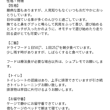
性格・特徴
【性格】
臆病な面もありますが、人見知りもなくいつもおだやかにおっ
とりしています。
日中は寝ている事が多くのんびりと過ごしています。
撫でると鼻をググッと鳴らして尻尾をふって喜び、遊び始める
とスイッチが入ったかのように、オモチャで遊び始めたり走り
回る姿がとても可愛いです。
【ご飯】
ドライフード１日50㌘、１回25㌘を朝夕食べています。
少し残す時がありますが、しばらくすると食べています。
フードは療法食が必要な場合以外は、シュプレモでお願いしま
す。
【トイレ】
トイレシートの認識はあり、上手に排泄できていますが引き続
きトイレトレーニングお願い致します。
排泄物は早目に片付けるようお願いします。
【お留守番】
ケージで静かにお留守番できています。
夜もケージのベッドで朝まで寝ています。