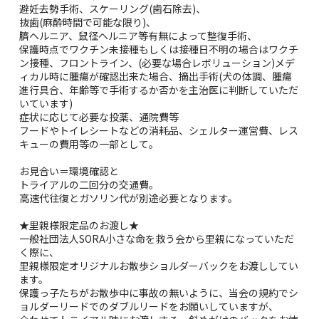
避妊去勢手術、スケーリング(歯石除去)、
抜歯(麻酔時間で可能な限り)、
臍ヘルニア、鼠径ヘルニア等有無によって整復手術、
保護時点でワクチン未接種もしくは接種日不明の場合はワクチ
ン接種、フロントライン、(必要な場合レボリューション)メデ
ィカル時に腫瘍が確認出来た場合、摘出手術(犬の体調、腫瘍
進行具合、年齢等で手術するか否かを主治医に判断していただ
いています)
症状に応じて必要な投薬、通院費等
フードやトイレシートなどの消耗品、シェルター運営費、レス
キューの費用等の一部として。
お見合い＝環境確認と
トライアルの二回分の交通費。
高速代往復とガソリン代が別途必要となります。
★里親様限定品のお渡し★
一般社団法人SORA小さな命を救う会から里親になっていただ
く際に、
里親様限定オリジナルお散歩ショルダーバックをお渡ししてい
ます。
保護っ子たちがお散歩中に事故の無いように、当会の規約でシ
ョルダーリードでのダブルリードをお願いしていますが、