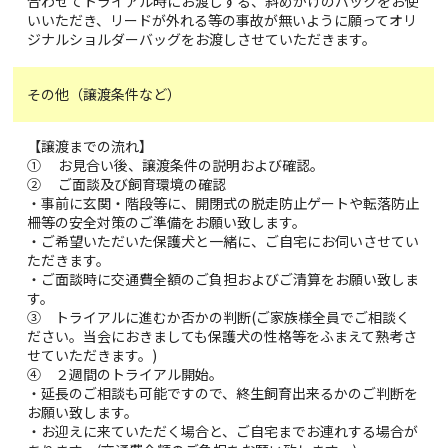
合わせてトライアル時にお渡しする、斜めがけのバックをお使
いいただき、リードが外れる等の事故が無いように願ってオリ
ジナルショルダーバッグをお渡しさせていただきます。
その他（譲渡条件など）
【譲渡までの流れ】
① お見合い後、譲渡条件の説明および確認。
② ご面談及び飼育環境の確認
・事前に玄関・階段等に、開閉式の脱走防止ゲートや転落防止
柵等の安全対策のご準備をお願い致します。
・ご希望いただいた保護犬と一緒に、ご自宅にお伺いさせてい
ただきます。
・ご面談時に交通費全額のご負担およびご清算をお願い致しま
す。
③ トライアルに進むか否かの判断(ご家族様全員でご相談く
ださい。当会におきましても保護犬の性格等をふまえて熟考さ
せていただきます。)
④ ２週間のトライアル開始。
・延長のご相談も可能ですので、終生飼育出来るかのご判断を
お願い致します。
・お迎えに来ていただく場合と、ご自宅までお連れする場合が