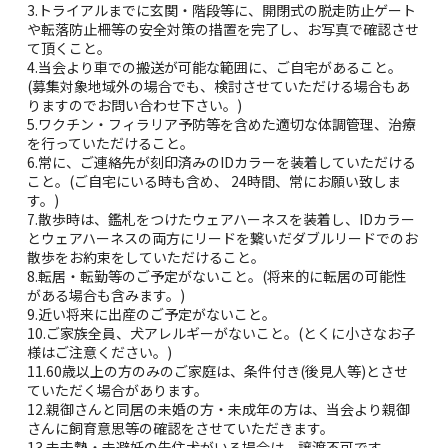
3.トライアルまでに玄関・階段等に、開閉式の脱走防止ゲート
や転落防止柵等の安全対策の措置を完了し、お写真で確認させ
て頂くこと。
4.当会より車での搬送が可能な範囲に、ご自宅があること。
(募集対象地域外の場合でも、検討させていただける場合もあ
りますのでお問い合わせ下さい。)
5.ワクチン・フィラリア予防等を含めた適切な体調管理、治療
を行っていただけること。
6.常に、ご連絡先が刻印済みのIDカラーを装着していただける
こと。(ご自宅にいる時も含め、 24時間、常にお願い致しま
す。)
7.散歩時は、鑑札をつけたウェアハーネスを装着し、IDカラー
とウェアハーネスの両方にリードを繋いだダブルリードでのお
散歩をお約束をしていただけること。
8.転居・転勤等のご予定がないこと。(将来的に転居の可能性
がある場合も含みます。)
9.近い将来に出産のご予定がないこと。
10.ご家族全員、犬アレルギーがないこと。(とくに小さなお子
様はご注意ください。)
11.60歳以上の方のみのご家庭は、条件付き(後見人等)とさせ
ていただく場合があります。
12.親御さんと同居の未婚の方・未成年の方は、当会より親御
さんに飼育意思等の確認をさせていただきます。
13.未去勢・未避妊の先住犬がいる場合は、譲渡不可です。