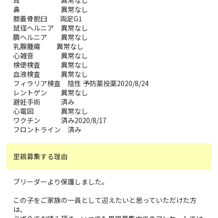
鼻 異常なし
膝蓋骨脱臼 両足G1
鼠径ヘルニア 異常なし
臍ヘルニア 異常なし
乳腺腫瘍 異常なし
心雑音 異常なし
検便検査 異常なし
血液検査 異常なし
フィラリア検査 陰性 予防薬投薬2020/8/24
レントゲン 異常なし
避妊手術 済み
心電図 異常なし
ワクチン 済み2020/8/17
フロントライン 済み
里親募集する理由
ブリーダーより保護しました。
この子をご家族の一員として迎えたいと思っていただけた方
は、