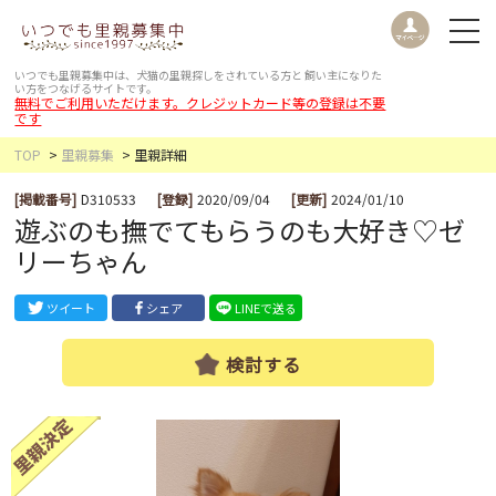
いつでも里親募集中は、犬猫の里親探しをされている方と
飼い主になりた
い方をつなげるサイトです。
無料でご利用いただけます。クレジットカード等の登録は不要
です
TOP
里親募集
里親詳細
[掲載番号]
D310533
[登録]
2020/09/04
[更新]
2024/01/10
遊ぶのも撫でてもらうのも大好き♡ゼ
リーちゃん
ツイート
シェア
LINEで送る
検討する