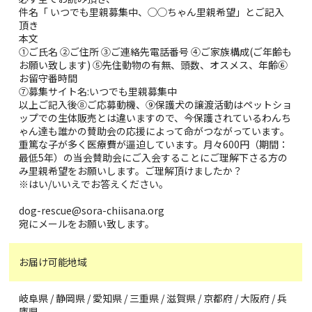
件名「 いつでも里親募集中、◯◯ちゃん里親希望」とご記入
頂き
本文
①ご氏名 ②ご住所 ③ご連絡先電話番号 ④ご家族構成(ご年齢も
お願い致します) ⑤先住動物の有無、頭数、オスメス、年齢⑥
お留守番時間
⑦募集サイト名:いつでも里親募集中
以上ご記入後⑧ご応募動機、⑨保護犬の譲渡活動はペットショ
ップでの生体販売とは違いますので、今保護されているわんち
ゃん達も誰かの賛助会の応援によって命がつながっています。
重篤な子が多く医療費が逼迫しています。月々600円（期間：
最低5年）の当会賛助会にご入会することにご理解下さる方の
み里親希望をお願いします。ご理解頂けましたか？
※はい/いいえでお答えください。
dog-rescue@sora-chiisana.org
宛にメールをお願い致します。
お届け可能地域
岐阜県 / 静岡県 / 愛知県 / 三重県 / 滋賀県 / 京都府 / 大阪府 / 兵
庫県