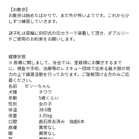
【お散歩】
お散歩は始めたばかりで、まだ外が怖いようです。これから少
しずつ練習していきます。
迷子札は首輪に刻印式のIDカラーで装着して頂き、ダブルリー
ドご使用のお約束をお願いします。
健康状態
※ 医療に関しまして、当会では、里親様にお繋ぎするまで
に、検査や手術、治療等のレスキュー団体で出来る最大限の努
力の上で譲渡活動を行っております。ご理解頂ける方のみご応
募ください。
名前 ゼリーちゃん
犬種 チワワ
年齢 5歳くらい
性別 女の子
体温 38.0度
体重 3.35kg
口腔 歯石除去済み 抜歯6本
皮膚 異常なし
眼 異常なし
耳 異常なし