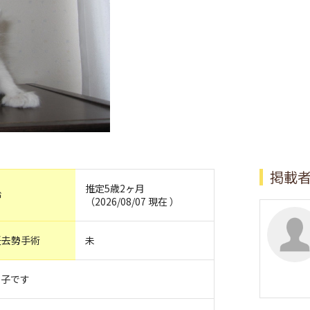
掲載
推定5歳2ヶ月
齢
（2026/08/07 現在 ）
妊去勢手術
未
い子です