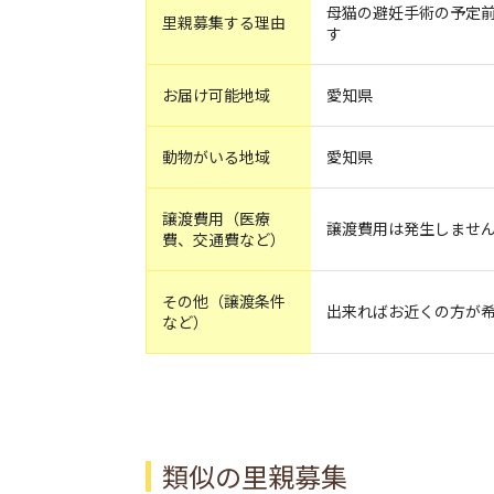
母猫の避妊手術の予定
里親募集する理由
す
お届け可能地域
愛知県
動物がいる地域
愛知県
譲渡費用（医療
譲渡費用は発生しませ
費、交通費など）
その他（譲渡条件
出来ればお近くの方が
など）
類似の里親募集