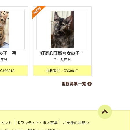
の子 澪
好奇心旺盛な女の子…
兵庫県
♀ 兵庫県
360818
掲載番号：C360817
里親募集一覧
イベント
ボランティア・求人募集
ご支援のお願い