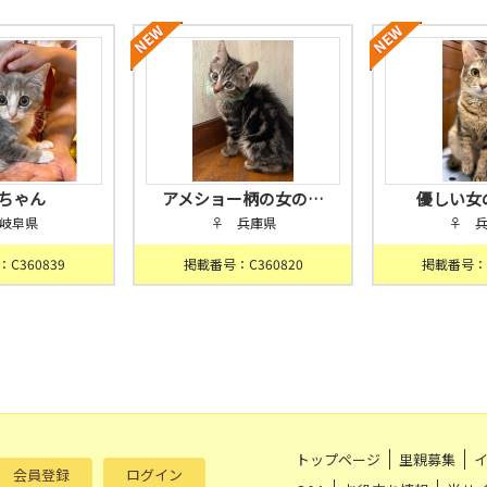
ちゃん
アメショー柄の女の…
優しい女
岐阜県
♀ 兵庫県
♀ 
C360839
掲載番号：C360820
掲載番号：C
トップページ
里親募集
会員登録
ログイン