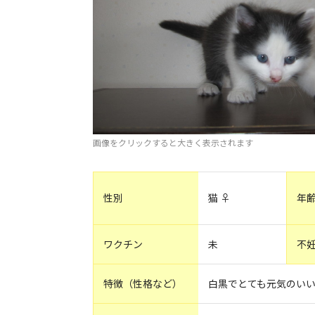
画像をクリックすると大きく表示されます
性別
猫 ♀
年
ワクチン
未
不
特徴（性格など）
白黒でとても元気のい