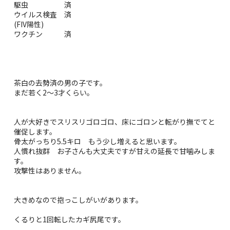
駆虫 済
ウイルス検査 済
(FIV陽性)
ワクチン 済
茶白の去勢済の男の子です。
まだ若く2～3才くらい。
人が大好きでスリスリゴロゴロ、床にゴロンと転がり撫でてと
催促します。
骨太がっちり5.5キロ もう少し増えると思います。
人慣れ抜群 お子さんも大丈夫ですが甘えの延長で甘噛みしま
す。
攻撃性はありません。
大きめなので抱っこしがいがあります。
くるりと1回転したカギ尻尾です。