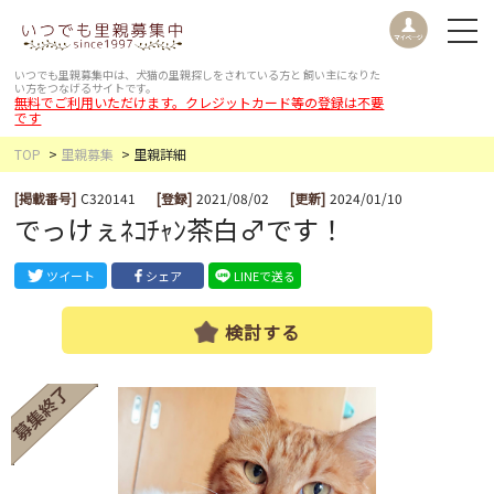
いつでも里親募集中は、犬猫の里親探しをされている方と
飼い主になりた
い方をつなげるサイトです。
無料でご利用いただけます。クレジットカード等の登録は不要
です
TOP
里親募集
里親詳細
[掲載番号]
C320141
[登録]
2021/08/02
[更新]
2024/01/10
でっけぇﾈｺﾁｬﾝ茶白♂です！
ツイート
シェア
LINEで送る
検討する