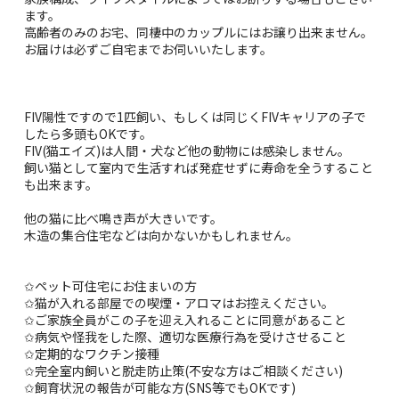
ます。
高齢者のみのお宅、同棲中のカップルにはお譲り出来ません。
お届けは必ずご自宅までお伺いいたします。
FIV陽性ですので1匹飼い、もしくは同じくFIVキャリアの子で
したら多頭もOKです。
FIV(猫エイズ)は人間・犬など他の動物には感染しません。
飼い猫として室内で生活すれば発症せずに寿命を全うすること
も出来ます。
他の猫に比べ鳴き声が大きいです。
木造の集合住宅などは向かないかもしれません。
✩ペット可住宅にお住まいの方
✩猫が入れる部屋での喫煙・アロマはお控えください。
✩ご家族全員がこの子を迎え入れることに同意があること
✩病気や怪我をした際、適切な医療行為を受けさせること
✩定期的なワクチン接種
✩完全室内飼いと脱走防止策(不安な方はご相談ください)
✩飼育状況の報告が可能な方(SNS等でもOKです)