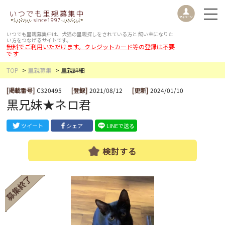
いつでも里親募集中は、犬猫の里親探しをされている方と
飼い主になりた
い方をつなげるサイトです。
無料でご利用いただけます。クレジットカード等の登録は不要
です
TOP
里親募集
里親詳細
[掲載番号]
C320495
[登録]
2021/08/12
[更新]
2024/01/10
黒兄妹★ネロ君
ツイート
シェア
LINEで送る
検討する