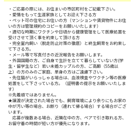
・ご応募の際には、お住まいの市区町村をご記載下さい。
・愛情をもって生涯家族としてお迎え下さる方
・ペット可の住宅にお住いの方（マンションや賃貸物件にお住
いの方は管理規約のコピーをお願いいたします）
・適切な時期にワクチンや日頃から健康管理をして医療処置を
受けさせて頂く事を約束して頂ける方
・完全室内飼い（脱走防止対策の徹底）と終生飼育をお約束し
て下さる方。
・メール等で写真付きの近況報告をお願いします。
・外国国籍の方、ご自身で生計を立てて暮らしていない方(学
生・留学生など）若い未婚カップルの方、ご高齢（55歳以
上）の方のみのご家庭、単身の方はご遠慮下さい。
・先住猫がいらっしゃる場合は、血液検査やワクチン等の医療
処置をして下さっている方。（証明書の提示をお願いいたしま
す）
※先着順ではありません。
★譲渡が決定された場合でも、飼育環境により余りにもお家の
中が汚い等の場合、お断り（連れて帰る場合）する場合がござ
います。
応募が複数ある場合、近隣在中の方、ペアで引き取れる方、
お留守番の時間が短い方が優先になります。