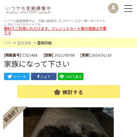
いつでも里親募集中は、犬猫の里親探しをされている方と
飼い主になりた
い方をつなげるサイトです。
無料でご利用いただけます。クレジットカード等の登録は不要
です
TOP
里親募集
里親詳細
[掲載番号]
C321488
[登録]
2021/09/08
[更新]
2024/01/10
家族になって下さい
ツイート
シェア
LINEで送る
検討する