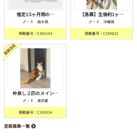
推定1.5ヶ月雨の…
【急募】生後約1ヶ…
♂・♀ 栃木県
♂・♀ 沖縄県
掲載番号：C360154
掲載番号：C359822
仲良し２匹のメイン…
♂・♀ 東京都
掲載番号：C359534
里親募集一覧