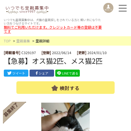
いつでも里親募集中は、犬猫の里親探しをされている方と
飼い主になりた
い方をつなげるサイトです。
無料でご利用いただけます。クレジットカード等の登録は不要
です
TOP
里親募集
里親詳細
[掲載番号]
C329197
[登録]
2022/06/14
[更新]
2024/01/10
【急募】オス猫2匹、メス猫2匹
ツイート
シェア
LINEで送る
検討する