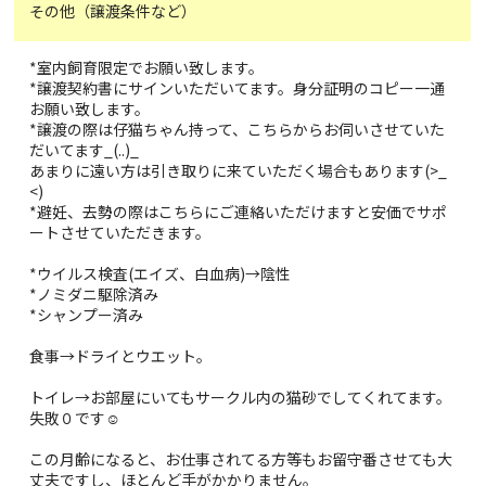
その他（譲渡条件など）
*室内飼育限定でお願い致します。
*譲渡契約書にサインいただいてます。身分証明のコピー一通
お願い致します。
*譲渡の際は仔猫ちゃん持って、こちらからお伺いさせていた
だいてます_(..)_
あまりに遠い方は引き取りに来ていただく場合もあります(>_
<)
*避妊、去勢の際はこちらにご連絡いただけますと安価でサポ
ートさせていただきます。
*ウイルス検査(エイズ、白血病)→陰性
*ノミダニ駆除済み
*シャンプー済み
食事→ドライとウエット。
トイレ→お部屋にいてもサークル内の猫砂でしてくれてます。
失敗０です☺️
この月齢になると、お仕事されてる方等もお留守番させても大
丈夫ですし、ほとんど手がかかりません。