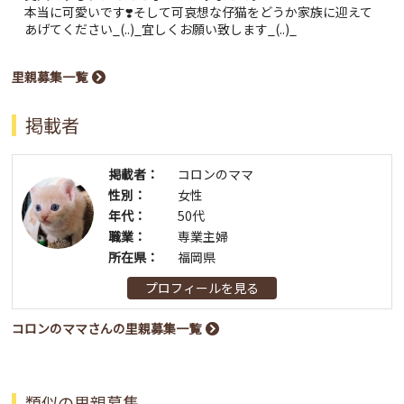
本当に可愛いです❣️そして可哀想な仔猫をどうか家族に迎えて
あげてください_(..)_宜しくお願い致します_(..)_
里親募集一覧
掲載者
掲載者：
コロンのママ
性別：
女性
年代：
50代
職業：
専業主婦
所在県：
福岡県
プロフィールを見る
コロンのママさんの里親募集一覧
類似の里親募集