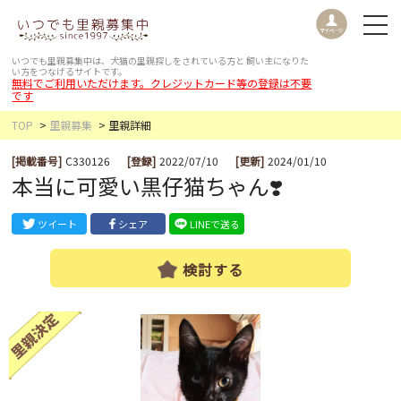
いつでも里親募集中は、犬猫の里親探しをされている方と
飼い主になりた
い方をつなげるサイトです。
無料でご利用いただけます。クレジットカード等の登録は不要
です
TOP
里親募集
里親詳細
[掲載番号]
C330126
[登録]
2022/07/10
[更新]
2024/01/10
本当に可愛い黒仔猫ちゃん❣️
ツイート
シェア
LINEで送る
検討する