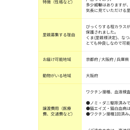
特徴（性格など）
多少威嚇はありますが
気長に見ていただける
びっくりする程カラス
保護されました。
里親募集する理由
くま(里親様決定)、な
とても仲良しなので可
お届け可能地域
京都府 / 大阪府 / 兵庫県
動物がいる地域
大阪府
ワクチン接種、血液検査、
●ノミ・ダニ駆除済み
譲渡費用（医療
●猫エイズ・猫白血病
費、交通費など）
●ワクチン接種1回済み