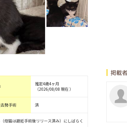
掲載
推定4歳4ヶ月
齢
（2026/08/08 現在 ）
妊去勢手術
済
為（母猫は避妊手術後リリース済み）にしばらく