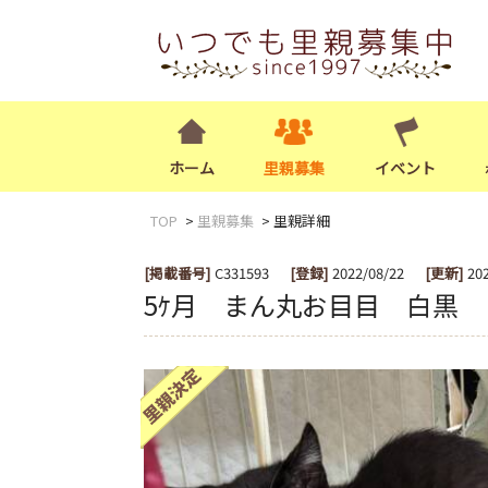
ホーム
里親募集
イベント
TOP
里親募集
里親詳細
[掲載番号]
C331593
[登録]
2022/08/22
[更新]
20
5ｹ月 まん丸お目目 白黒