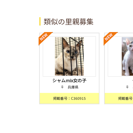
類似の里親募集
シャムmix女の子
♀ 兵庫県
♀ 
掲載番号：C360915
掲載番号：