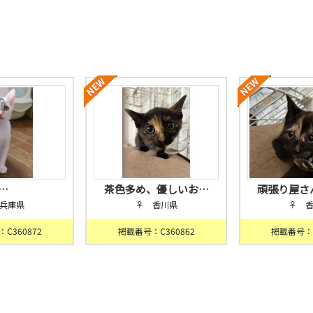
…
茶色多め、優しいお…
頑張り屋さ
兵庫県
♀ 香川県
♀ 
C360872
掲載番号：C360862
掲載番号：C