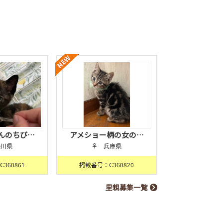
んのちび…
アメショー柄の女の…
香川県
♀ 兵庫県
360861
掲載番号：C360820
里親募集一覧