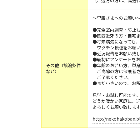
（ご遠方の方は、高速
～里親さまへのお願い
●完全室内飼育・防止
●関西近郊の方・自宅
●将来病気になっても
ワクチン摂種をお願い
●近況報告をお願い致し
●最初にアンケートを
その他（譲渡条件
●年齢のお若い方、単
など）
ご高齢の方は保護者さ
ご了承ください。
●まだ小さいので、お
見学・お試し可能です
どうか暖かい家庭に、
よろしくお願い致しま
http://nekohakoban.b