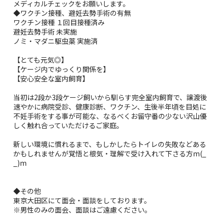
メディカルチェックをお願いします。
◆ワクチン接種、避妊去勢手術の有無
ワクチン接種 １回目接種済み
避妊去勢手術 未実施
ノミ・マダニ駆虫薬 実施済
【とても元気◎】
【ケージ内でゆっくり関係を】
【安心安全な室内飼育】
️当初は2段か3段ケージ飼いから馴らす完全室内飼育で、譲渡後
速やかに病院受診、健康診断、ワクチン、生後半年頃を目処に
不妊手術をする事が可能な、なるべくお留守番の少ない沢山優
しく触れ合っていただけるご家庭。
️新しい環境に慣れるまで、もしかしたらトイレの失敗などある
かもしれませんが覚悟と根気・理解で受け入れて下さる方m(_
_)m
◆その他
東京大田区にて面会・面談をしております。
※男性のみの面会、面談はご遠慮ください。