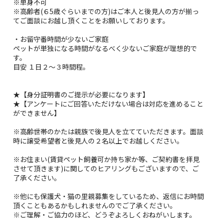
※単身不可
※高齢者(６5歳ぐらいまでの方)はご本人と後見人の方が揃っ
てご面談にお越し頂くことをお願いしております。
・お留守番時間が少ないご家庭
ペットが単独になる時間がなるべく少ないご家庭が理想的で
す。
目安 １日２～３時間程。
★【身分証明書のご提示が必要になります】
★【アンケートにご回答いただけない場合は対応を進めること
ができません】
※高齢世帯のかたは親族で後見人を立てていただきます。面談
時に譲受希望者と後見人の２名以上でお越しください。
※お住まい(賃貸ペット飼養可か持ち家か等、ご契約書を拝見
させて頂きます)に関してのヒアリングもございますので、ご
了承ください。
※他にも保護犬・猫の里親募集をしているため、返信にお時間
頂くこともあるかもしれませんのでご了承ください。
※ご理解・ご協力のほど、どうぞよろしくおねがいします。