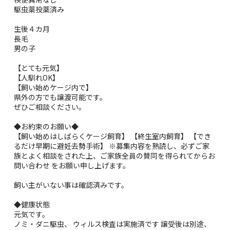
駆虫薬投薬済み
生後４カ月
長毛
男の子
【とても元気】
【人馴れOK】
【飼い始めケージ内で】
県外の方でも譲渡可能です。
ぜひご相談ください。
◆お約束のお願い◆
【飼い始めはしばらくケージ飼育】 【終生室内飼育】 【でき
るだけ早期に避妊去勢手術】 ※募集内容を熟読し、必ずご家
族とよく相談をされた上、ご家族全員の賛同を得られてからお
問い合わせ をお願い申し上げます。
飼い主がいない事は確認済みです。
◆健康状態
元気です。
ノミ・ダニ駆虫、 ウィルス検査は実施済です 譲受後は別途、