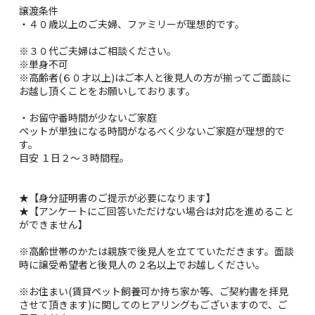
譲渡条件
・４０歳以上のご夫婦、ファミリーが理想的です。
※３０代ご夫婦はご相談ください。
※単身不可
※高齢者(６０才以上)はご本人と後見人の方が揃ってご面談に
お越し頂くことをお願いしております。
・お留守番時間が少ないご家庭
ペットが単独になる時間がなるべく少ないご家庭が理想的で
す。
目安 １日２～３時間程。
★【身分証明書のご提示が必要になります】
★【アンケートにご回答いただけない場合は対応を進めること
ができません】
※高齢世帯のかたは親族で後見人を立てていただきます。面談
時に譲受希望者と後見人の２名以上でお越しください。
※お住まい(賃貸ペット飼養可か持ち家か等、ご契約書を拝見
させて頂きます)に関してのヒアリングもございますので、ご