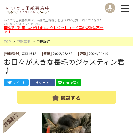
いつでも里親募集中は、犬猫の里親探しをされている方と
飼い主になりた
い方をつなげるサイトです。
無料でご利用いただけます。クレジットカード等の登録は不要
です
TOP
里親募集
里親詳細
[掲載番号]
C331615
[登録]
2022/08/22
[更新]
2024/01/10
お目々が大きな長毛のジャスティン君
♪
ツイート
シェア
LINEで送る
検討する