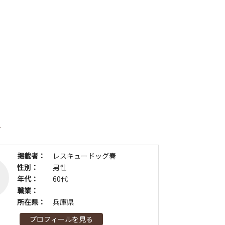
者
掲載者：
レスキュードッグ春
性別：
男性
年代：
60代
職業：
所在県：
兵庫県
プロフィールを見る