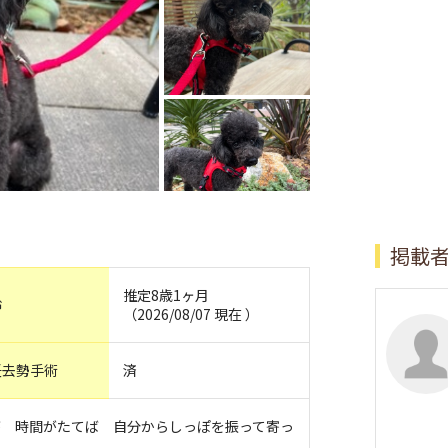
掲載
推定8歳1ヶ月
齢
（2026/08/07 現在 ）
妊去勢手術
済
が 時間がたてば 自分からしっぽを振って寄っ