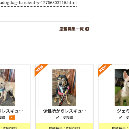
scudogdog-haru/entry-12766303216.html
里親募集一覧
らレスキュ…
保健所からレスキュ…
ジェ
知県
♂ 愛知県
♂ 
D360895
掲載番号：D360892
掲載番号：D