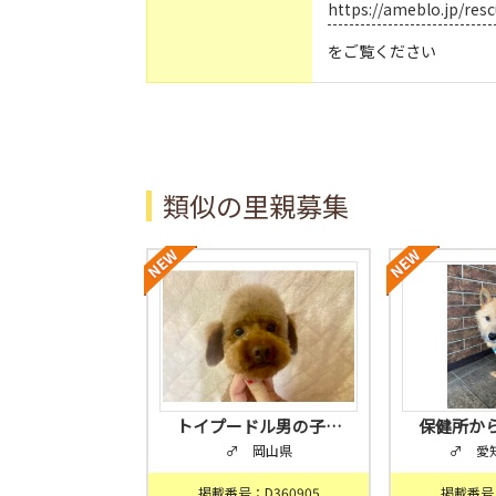
https://ameblo.jp/re
をご覧ください
類似の里親募集
トイプードル男の子…
保健所か
♂ 岡山県
♂ 愛
掲載番号：D360905
掲載番号：