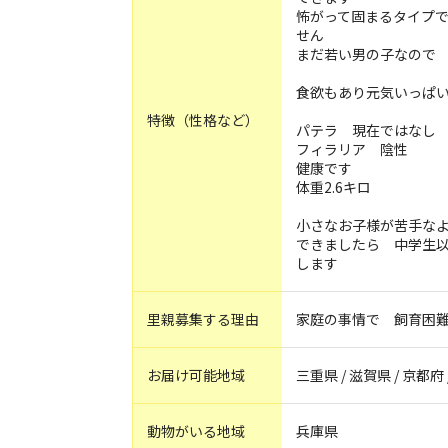
怖がって固まるタイプ
せん
まだ若い男の子なので
食欲もあり元気いっぱ
特徴（性格など）
パテラ 現在ではなし
フィラリア 陰性
健康です
体重2.6キロ
小さなお子様が苦手な
できましたら 中学生
します
里親募集する理由
家庭の事情で 飼育困
お届け可能地域
三重県 / 滋賀県 / 京都府 
動物がいる地域
兵庫県