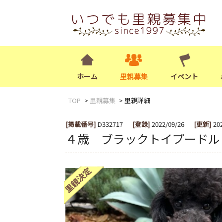
ホーム
里親募集
イベント
TOP
里親募集
里親詳細
[掲載番号]
D332717
[登録]
2022/09/26
[更新]
20
４歳 ブラックトイプードル