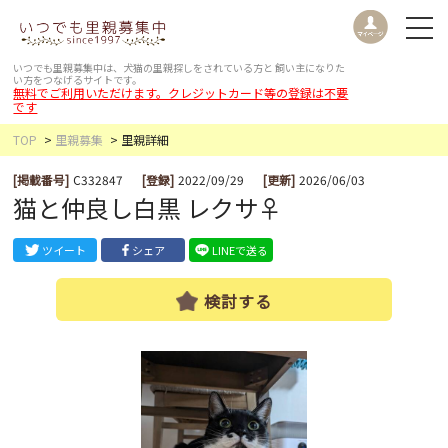
いつでも里親募集中は、犬猫の里親探しをされている方と
飼い主になりた
い方をつなげるサイトです。
無料でご利用いただけます。クレジットカード等の登録は不要
です
TOP
里親募集
里親詳細
[掲載番号]
C332847
[登録]
2022/09/29
[更新]
2026/06/03
猫と仲良し白黒 レクサ♀
ツイート
シェア
LINEで送る
検討する