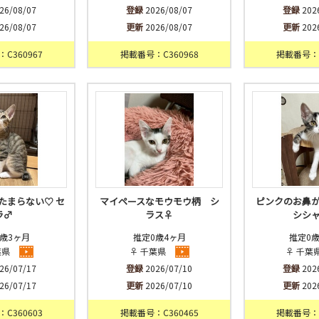
26/08/07
登録
2026/08/07
登録
202
26/08/07
更新
2026/08/07
更新
202
C360967
掲載番号：C360968
掲載番号：C
たまらない♡ セ
マイペースなモウモウ柄 シ
ピンクのお鼻
ラ♂
ラス♀
シシ
歳3ヶ月
推定0歳4ヶ月
推定0
葉県
♀ 千葉県
♀ 千葉
26/07/17
登録
2026/07/10
登録
202
26/07/17
更新
2026/07/10
更新
202
C360603
掲載番号：C360465
掲載番号：C