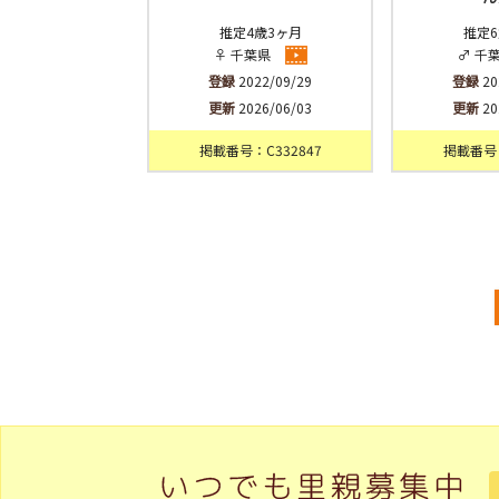
推定4歳3ヶ月
推定6
♀ 千葉県
♂ 千
登録
2022/09/29
登録
20
更新
2026/06/03
更新
20
掲載番号：C332847
掲載番号：