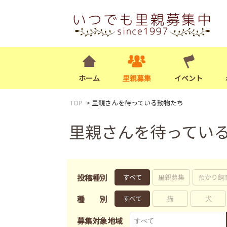
ホーム
里親募集
イベント
TOP
里親さんを待っている動物たち
里親さんを待ってい
投稿種別
すべて
里親募集
預かり飼
種別
すべて
猫
犬
募集対象地域