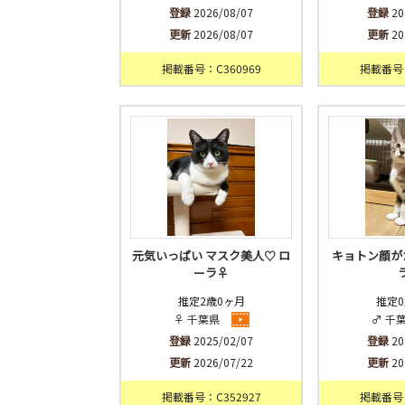
登録
2026/08/07
登録
20
更新
2026/08/07
更新
20
掲載番号：C360969
掲載番号：
元気いっぱい マスク美人♡ ロ
キョトン顔が
ーラ♀
推定2歳0ヶ月
推定0
♀ 千葉県
♂ 千
登録
2025/02/07
登録
20
更新
2026/07/22
更新
20
掲載番号：C352927
掲載番号：