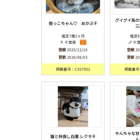
グイグイ系の
抱っこちゃん♡ めかぶ♀
三
推定7歳2ヶ月
推定8
♀ 千葉県
♂ 千
登録
2025/12/10
登録
20
更新
2026/06/03
更新
20
掲載番号：C357952
掲載番号：
やんちゃな甘
猫と仲良し白黒 レクサ♀
ん