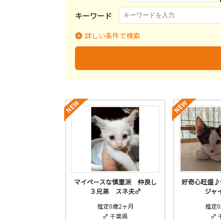
キーワード
詳しい条件で検索
里親募集
募集終了
里
募集状況
マイペースな慎重派 仲良し
好奇心旺盛
３兄弟 スネ夫♂
ジャ
推定0歳2ヶ月
推定0
♂ 千葉県
♂ 