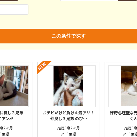
親決定
済
未
不明
済
不妊去勢手術
ワクチン
この条件で探す
♪仲良し３兄弟
おチビだけど負けん気アリ！
好奇心旺盛な
イアン♂
仲良し３兄弟 のび…
く
歳2ヶ月
推定0歳2ヶ月
推定0
千葉県
♂ 千葉県
♂ 千葉