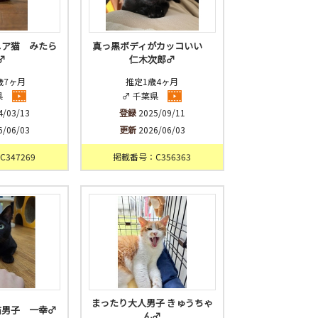
ニア猫 みたら
真っ黒ボディがカッコいい
♂
仁木次郎♂
歳7ヶ月
推定1歳4ヶ月
県
♂ 千葉県
4/03/13
登録
2025/09/11
6/06/03
更新
2026/06/03
347269
掲載番号：C356363
まったり大人男子 きゅうちゃ
猫男子 一幸♂
ん♂