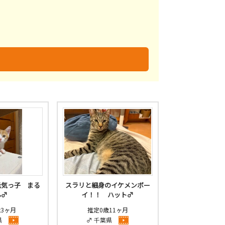
未
不明
元気っ子 まる
スラリと細身のイケメンボー
ん♂
イ！！ ハット♂
歳3ヶ月
推定0歳11ヶ月
県
♂ 千葉県