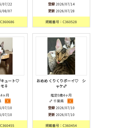
6/07/22
登録
2026/07/14
6/08/07
更新
2026/07/28
360686
掲載番号：C360528
がキュート♡
おめめ くりくりボーイ♡ シ
ャモ♀
ャケ♂
歳4ヶ月
推定0歳4ヶ月
県
♂ 千葉県
6/07/10
登録
2026/07/10
6/07/10
更新
2026/07/10
360455
掲載番号：C360454