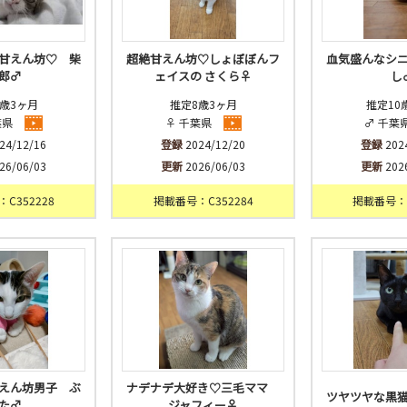
甘えん坊♡ 柴
超絶甘えん坊♡しょぼぼんフ
血気盛んなシ
郎♂
ェイスの さくら♀
し
歳3ヶ月
推定8歳3ヶ月
推定10
葉県
♀ 千葉県
♂ 千葉
24/12/16
登録
2024/12/20
登録
202
26/06/03
更新
2026/06/03
更新
202
C352228
掲載番号：C352284
掲載番号：C
えん坊男子 ぶ
ナデナデ大好き♡三毛ママ
ツヤツヤな黒
た♂
ジャフィー♀