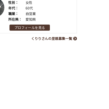
性別：
女性
年代：
60代
職業：
自営業
所在県：
愛知県
プロフィールを見る
くりりさんの里親募集一覧