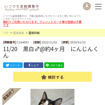
いつでも里親募集中は、犬猫の里親探しをされている方と
飼い主になりた
い方をつなげるサイトです。
無料でご利用いただけます。クレジットカード等の登録は不要
です
TOP
里親募集
里親詳細
[掲載番号]
C334097
[登録]
2022/11/02
[更新]
2024/01/10
11/20 黒白♂@約4ヶ月 にんじんく
ん
ツイート
シェア
LINEで送る
検討する