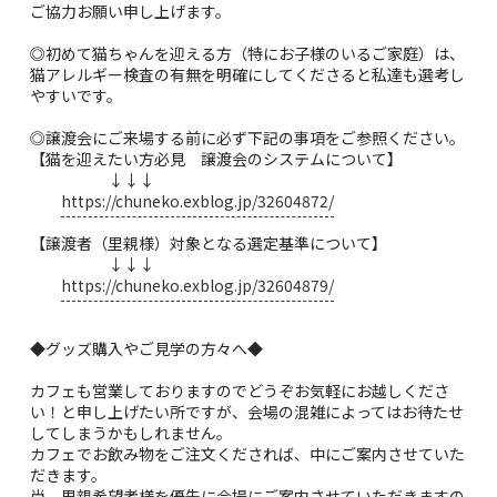
ご協力お願い申し上げます。
◎初めて猫ちゃんを迎える方（特にお子様のいるご家庭）は、
猫アレルギー検査の有無を明確にしてくださると私達も選考し
やすいです。
◎譲渡会にご来場する前に必ず下記の事項をご参照ください。
【猫を迎えたい方必見 譲渡会のシステムについて】
↓↓↓
https://chuneko.exblog.jp/32604872/
【譲渡者（里親様）対象となる選定基準について】
↓↓↓
https://chuneko.exblog.jp/32604879/
◆グッズ購入やご見学の方々へ◆
カフェも営業しておりますのでどうぞお気軽にお越しくださ
い！と申し上げたい所ですが、会場の混雑によってはお待たせ
してしまうかもしれません。
カフェでお飲み物をご注文くだされば、中にご案内させていた
だきます。
尚、里親希望者様を優先に会場にご案内させていただきますの