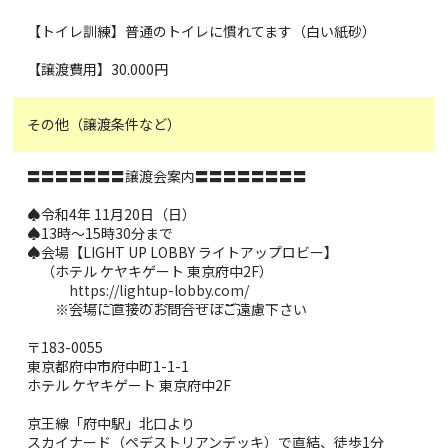
【トイレ訓練】普通のトイレに慣れてます（白い紙砂）
【譲渡費用】30.000円
その他（譲渡条件など）
〓〓〓〓〓〓〓譲渡会案内〓〓〓〓〓〓〓〓
♠︎令和4年 11月20日（日）
♠︎13時〜15時30分まで
♠︎会場【LIGHT UP LOBBY ライトアップロビー】
（ホテル ケヤキゲート 東京府中2F）
https://lightup-lobby.com/
※会場に直接のお問合せはご遠慮下さい
〒183-0055
東京都府中市府中町1-1-1
ホテル ケヤキゲート 東京府中2F
京王線「府中駅」北口より
スカイナード（ペデストリアンデッキ）で直結、徒歩1分