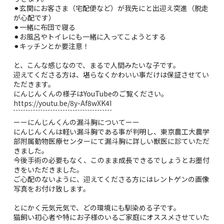
⚫︎玄関にお客さま（宅配便など）が我先にと出迎え突進（脱走
が心配です）
⚫︎一緒に布団で寝る
⚫︎お風呂やトイレにも一緒に入ってこようとする
⚫︎キッチンとか要注意！
と、こんな感じなので、まるで人間みたいな子です。
迎えてくださる方は、堪らなくかわいい事だけは保証させてい
ただきます。
にんじんくんの様子はYouTubeのご覧ください。
https://youtu.be/8y-Af8wXK4I
ーーにんじんくんの漏斗胸についてーー
にんじんくんは軽い漏斗胸である事が判明し、東京農工大農学
部附属動物医療センターにて漏斗胸に詳しい獣医に診ていただ
きました。
今後手術の必要もなく、このまま成長できるでしょうとお墨付
きをいただきました。
ご心配のないように、迎えてくださる方にはレントゲンの画像
写真をお付け致します。
とにかく元気元気で、どの環境にも馴染める子です。
猫飼い初心者や特にお子様のいるご家庭にオススメさせていた