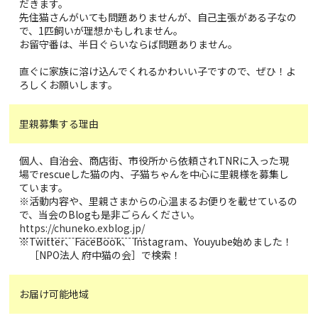
だきます。
先住猫さんがいても問題ありませんが、自己主張がある子なの
で、1匹飼いが理想かもしれません。
お留守番は、半日ぐらいならば問題ありません。
直ぐに家族に溶け込んでくれるかわいい子ですので、ぜひ！よ
ろしくお願いします。
里親募集する理由
個人、自治会、商店街、市役所から依頼されTNRに入った現
場でrescueした猫の内、子猫ちゃんを中心に里親様を募集し
ています。
※活動内容や、里親さまからの心温まるお便りを載せているの
で、当会のBlogも是非ごらんください。
https://chuneko.exblog.jp/
※Twitter、FaceBook、 Instagram、Youyube始めました！
［NPO法人 府中猫の会］で検索！
お届け可能地域