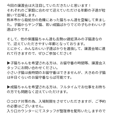
今回の譲渡会は大注目していただきたいと思います！
それぞれのご家庭に合わせて迎えていただける年齢の子達が粒
揃いで出場します。
熊本市から殺処分の危機にあった猫ちゃん達を空輸して来まし
た。子猫からヤング猫、若い成猫ばかりでどの子もかわいい子
達ばかりです。
そして、他の保護猫ちゃん達も去勢or避妊済みの子猫達なの
で、迎えていただきやすい年齢となっております。
とにかく、みんなわいい子達ばかりを選抜して、譲渡会場に連
れて行きますので、ぜひご参加ください❗️
▶子猫ちゃんを希望される方は、お留守番の時間等、譲渡会ス
タッフにお問い合わせください。
小さい子猫は長時間のお留守番はできませんが、大きめの子猫
は半日ぐらいのお留守番ならば可能です。
▶成猫ちゃんを希望される方は、フルタイムでお仕事をお持ち
の方でも問題なく迎えていただけます。
◎コロナ対策の為、入場制限をさせていただきますが、ご予約
の必要はございません。
入り口カウンターにてスタッフが整理券を配布いたしますので