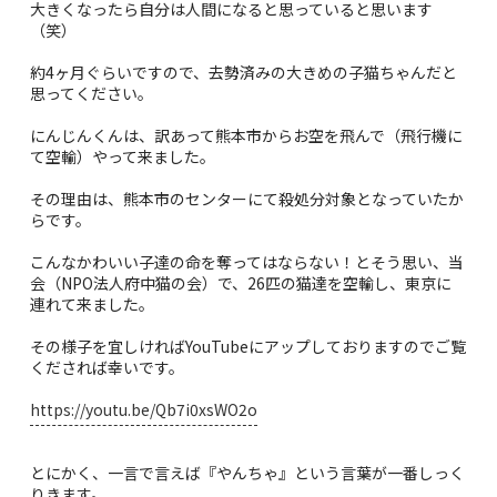
大きくなったら自分は人間になると思っていると思います
（笑）
約4ヶ月ぐらいですので、去勢済みの大きめの子猫ちゃんだと
思ってください。
にんじんくんは、訳あって熊本市からお空を飛んで（飛行機に
て空輸）やって来ました。
その理由は、熊本市のセンターにて殺処分対象となっていたか
らです。
こんなかわいい子達の命を奪ってはならない！とそう思い、当
会（NPO法人府中猫の会）で、26匹の猫達を空輸し、東京に
連れて来ました。
その様子を宜しければYouTubeにアップしておりますのでご覧
くだされば幸いです。
https://youtu.be/Qb7i0xsWO2o
とにかく、一言で言えば『やんちゃ』という言葉が一番しっく
りきます。