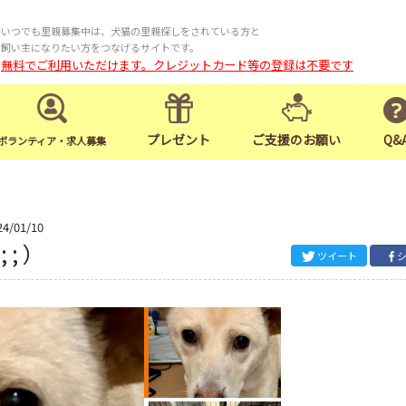
いつでも里親募集中は、犬猫の里親探しをされている方と
飼い主になりたい方をつなげるサイトです。
無料でご利用いただけます。クレジットカード等の登録は不要です
プレゼント
ご支援のお願い
Q&
ボランティア・求人募集
24/01/10
; ）
ツイート