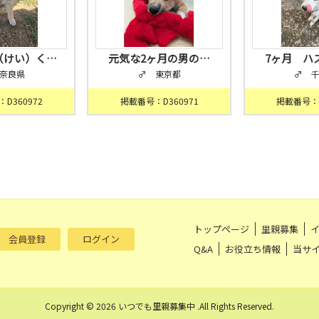
（けい）く…
元気な2ヶ月の男の…
7ヶ月 ハ
奈良県
♂ 東京都
♂ 
D360972
掲載番号：D360971
掲載番号：D
トップページ
里親募集
会員登録
ログイン
Q&A
お役立ち情報
当サ
Copyright © 2026 いつでも里親募集中 .All Rights Reserved.