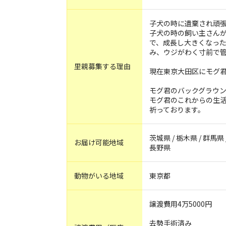
子犬の時に遺棄され頑
子犬の時の飼い主さん
で、成長し大きくなっ
み、ウジがわく寸前で
里親募集する理由
現在東京大田区にモグ
モグ君のバックグラウ
モグ君のこれからの生
祈っております。
茨城県 / 栃木県 / 群馬県 
お届け可能地域
長野県
動物がいる地域
東京都
譲渡費用4万5000円
去勢手術済み