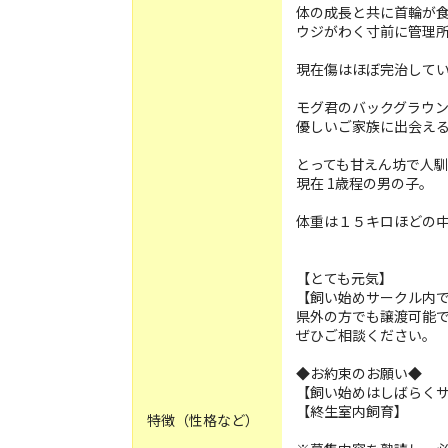
体の成長と共に首輪が
ウジがわく寸前に管理
現在傷はほぼ完治して
モグ君のバックグラウ
優しいご家族に出会え
とっても甘えん坊で人
現在 1歳程の男の子。
体重は１５キロほどの
【とても元気】
【飼い始めサークル内
県外の方でも譲渡可能
ぜひご相談ください。
◆お約束のお願い◆
【飼い始めはしばらく
【終生室内飼育】
特徴（性格など）