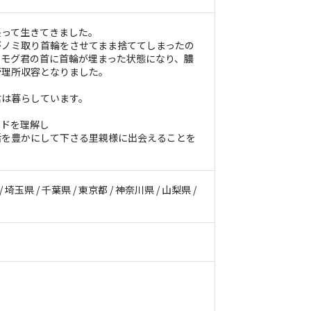
張って生きてきました。
がノミ取り首輪をさせてまま捨ててしまったの
たモグ君の首に首輪が埋まった状態になり、膿
管理所収容となりました。
君は暮らしています。
ンドを理解し
活を豊かにして下さる里親様に出会えることを
/ 埼玉県 / 千葉県 / 東京都 / 神奈川県 / 山梨県 /