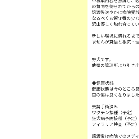
※募集内容を熟読し、
の賛同を得られてから
譲渡後速やかに病院受
なるべくお留守番の少
沢山優しく触れ合って
️新しい環境に慣れるま
ませんが覚悟と根気・理解
野犬です。
他県の管理所より引き
◆健康状態
健康状態は今のところ
首の傷は良くなりまし
去勢手術済み
ワクチン接種（予定）
狂犬病予防接種（予
フィラリア検査（予定
譲渡後は病院でのメデ