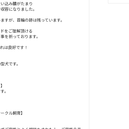
食い込み膿がたまり
所収容になりました。
いますが、首輪の跡は残っています。
ンドをご理解頂ける
る事を祈っております。
馴れは良好です！
中型犬です。
で】
です。
サークル飼育】