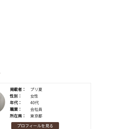
者
掲載者：
プリ夏
性別：
女性
年代：
40代
職業：
会社員
所在県：
東京都
プロフィールを見る