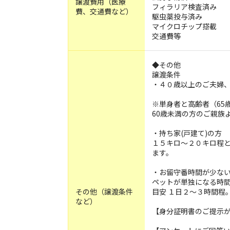
譲渡費用（医療
フィラリア検査済み
費、交通費など）
駆虫薬投与済み
マイクロチップ搭載
交通費等
◆その他
譲渡条件
・４０歳以上のご夫婦
※単身者と高齢者（65
60歳未満の方のご親族
・持ち家(戸建て)の方
１５キロ～２０キロ程
ます。
・お留守番時間が少な
ペットが単独になる時
その他（譲渡条件
目安 １日２～３時間程
など）
【身分証明書のご提示