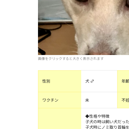
画像をクリックすると大きく表示されます
性別
犬 ♂
年
ワクチン
未
不
◆性格や特徴
子犬の時は飼い犬だっ
子犬時にノミ取り首輪