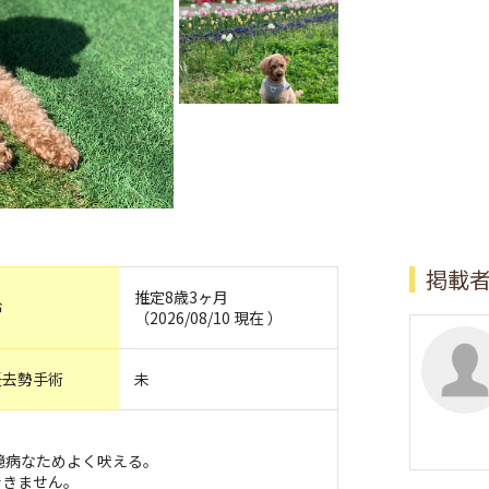
掲載
推定8歳3ヶ月
齢
（2026/08/10 現在 ）
妊去勢手術
未
臆病なためよく吠える。
できません。