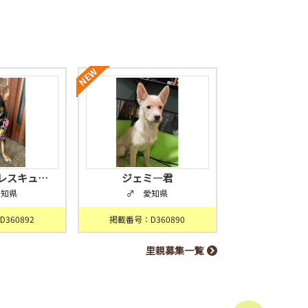
レスキュ…
ジェミ―君
愛知県
♂ 愛知県
360892
掲載番号：D360890
里親募集一覧