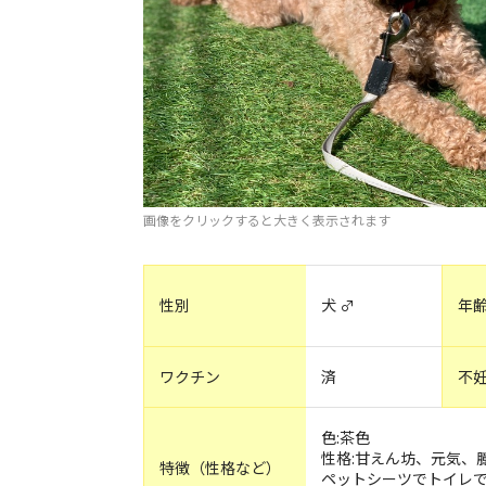
画像をクリックすると大きく表示されます
性別
犬 ♂
年
ワクチン
済
不
色:茶色
性格:甘えん坊、元気、
特徴（性格など）
ペットシーツでトイレ