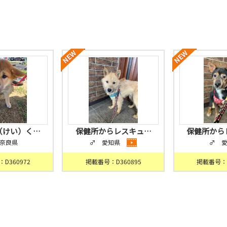
（けい）く…
保健所からレスキュ…
保健所から
奈良県
♂ 愛知県
♂ 
D360972
掲載番号：D360895
掲載番号：D