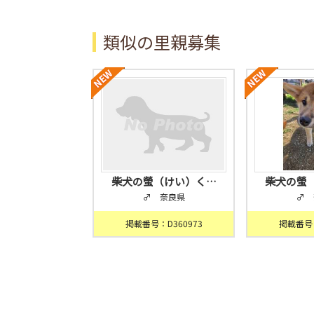
類似の里親募集
柴犬の螢（けい）く…
柴犬の螢
♂ 奈良県
♂ 
掲載番号：D360973
掲載番号：