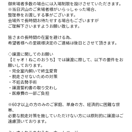
御来場者多数の場合には入場制限を設けさせていただきます。
※当日沢山のご来場者様がいらっしゃった場合、
整理券をお渡しする事がございます。
会場外で長時間お待たせする場合もございますが
ご理解下さいますようお願い致します。
皆さまの長時間の在室を避ける為、
希望者様への里親様決定のご連絡は後日とさせて頂きます。
◇譲渡に関してのお願い
【ミャオ！ねこのおうち】では譲渡に際して、以下の要件をお
願いしております。
・完全室内飼いで終生愛育
・脱走させないための対策
・不妊去勢手術
・譲渡誓約書の取り交わし
・医療費の一部ご負担
※60才以上の方のみのご家庭、単身の方、経済的に困難な世
帯、
必要な脱走対策を施していただけない方には原則的に譲渡はご
遠慮頂いております。