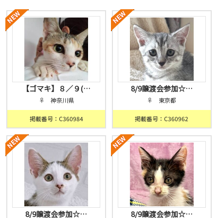
【ゴマキ】８／９(…
8/9譲渡会参加☆…
♀ 神奈川県
♀ 東京都
掲載番号：C360984
掲載番号：C360962
8/9譲渡会参加☆…
8/9譲渡会参加☆…