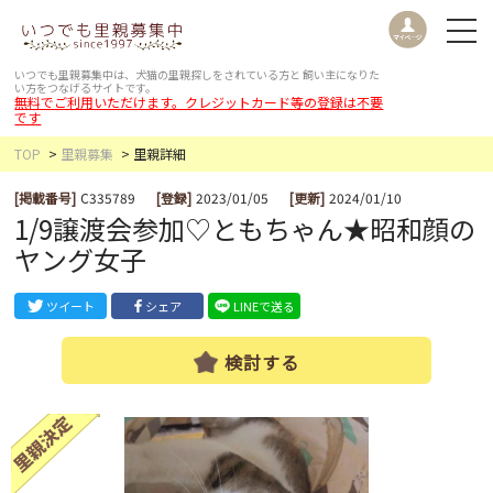
いつでも里親募集中は、犬猫の里親探しをされている方と
飼い主になりた
い方をつなげるサイトです。
無料でご利用いただけます。クレジットカード等の登録は不要
です
TOP
里親募集
里親詳細
[掲載番号]
C335789
[登録]
2023/01/05
[更新]
2024/01/10
1/9譲渡会参加♡ともちゃん★昭和顔の
ヤング女子
ツイート
シェア
LINEで送る
検討する