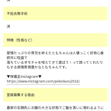
不妊去勢手術
済
特徴（性格など）
愛情たっぷりの育児を終えたともちゃんは人懐っこく好奇心食
欲共に旺盛で
落ちているオモチャを咥えてきて遊ぼう！って誘ってくれたり
もする感情表現豊かなともちゃんです。
▼保護主Instagram▼
https://www.instagram.com/pekokuru2016/
里親募集する理由
農家の玄関先にお腹の大きな状態でご飯を貰いに現れるように