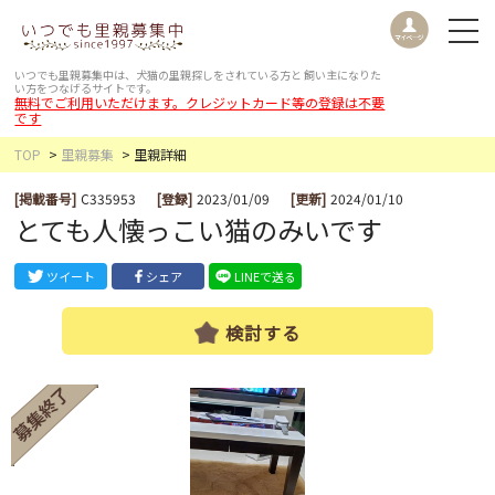
いつでも里親募集中は、犬猫の里親探しをされている方と
飼い主になりた
い方をつなげるサイトです。
無料でご利用いただけます。クレジットカード等の登録は不要
です
TOP
里親募集
里親詳細
[掲載番号]
C335953
[登録]
2023/01/09
[更新]
2024/01/10
とても人懐っこい猫のみいです
ツイート
シェア
LINEで送る
検討する