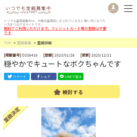
いつでも里親募集中は、犬猫の里親探しをされている方と
飼い主になりた
い方をつなげるサイトです。
無料でご利用いただけます。クレジットカード等の登録は不要
です
TOP
里親募集
里親詳細
[掲載番号]
D336416
[登録]
2023/01/28
[更新]
2025/12/21
穏やかでキュートなボクちゃんです
ツイート
シェア
LINEで送る
検討する