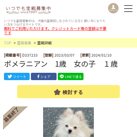
いつでも里親募集中は、犬猫の里親探しをされている方と
飼い主になりた
い方をつなげるサイトです。
無料でご利用いただけます。クレジットカード等の登録は不要
です
TOP
里親募集
里親詳細
[掲載番号]
D337233
[登録]
2023/03/07
[更新]
2024/01/10
ポメラニアン 1歳 女の子 １歳
ツイート
シェア
LINEで送る
検討する