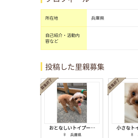
所在地
兵庫県
自己紹介・活動内
容など
投稿した里親募集
おとなしいトイプー…
小さなト
♀ 兵庫県
♀ 